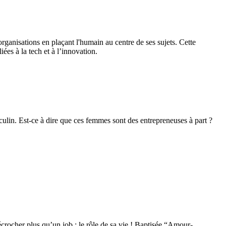
rganisations en plaçant l'humain au centre de ses sujets. Cette
ées à la tech et à l’innovation.
ulin. Est-ce à dire que ces femmes sont des entrepreneuses à part ?
écrocher plus qu’un job : le rôle de sa vie ! Baptisée “Amour-