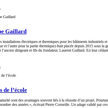
s
pe Gaillard
s installations électriques et thermiques pour les bâtiments industriels et
que et l’autre pour la partie thermique) était placée depuis 2015 sous la g
ncien dirigeant et fils du fondateur, Laurent Gaillard. En leur cédant s
s
s de l’école
maturité sont des avantages souvent liés à la réussite d’un projet. Pourt
nombre des années », écrivait Pierre Corneille. Un adage validé par ces