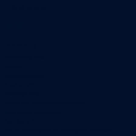
02 40 47 00 28
A propos
Qui sommes-nous
Contact
Annonces légales
Abonnement
Nos magazines
Ventes aux enchères & opportunités
Nous trouver en kiosques
Recrutement
Charte sur l’utilisation de l’intelligence artificielle