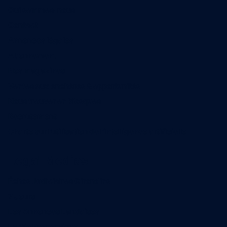
Qui sommes-nous
Contact
Annonces légales
Abonnement
Nos magazines
Ventes aux enchères & opportunités
Nous trouver en kiosques
Recrutement
Charte sur l’utilisation de l’intelligence artificielle
Legal Medias
Échos Judiciaires Girondins
7 Jours
Les Annonces Landaises
La Vie Economique