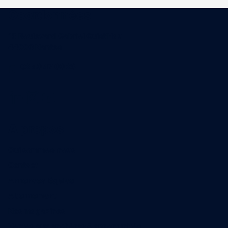
Coordonnées
15 Boulevard Gabriel Guist'Hau
44000 Nantes
02 40 47 00 28
A propos
Qui sommes-nous
Contact
Annonces légales
Abonnement
Nos magazines
Ventes aux enchères & opportunités