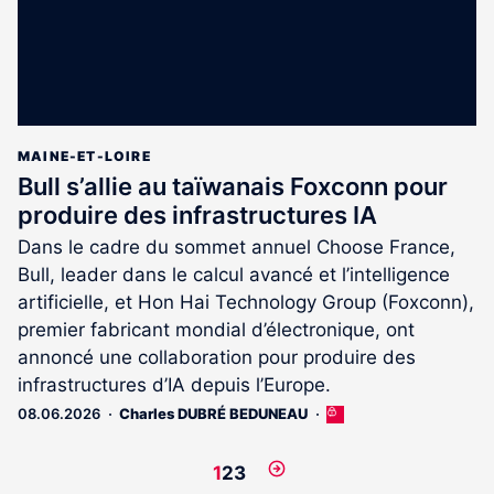
MAINE-ET-LOIRE
Bull s’allie au taïwanais Foxconn pour
produire des infrastructures IA
Dans le cadre du sommet annuel Choose France,
Bull, leader dans le calcul avancé et l’intelligence
artificielle, et Hon Hai Technology Group (Foxconn),
premier fabricant mondial d’électronique, ont
annoncé une collaboration pour produire des
infrastructures d’IA depuis l’Europe.
08.06.2026
Charles DUBRÉ BEDUNEAU
Cet
article
est
Page
1
2
3
réservé