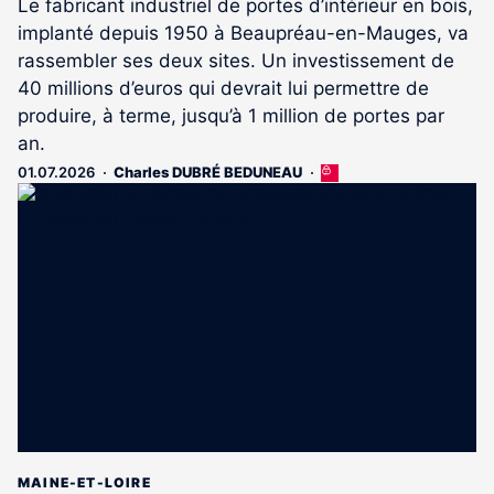
Le fabricant industriel de portes d’intérieur en bois,
implanté depuis 1950 à Beaupréau-en-Mauges, va
rassembler ses deux sites. Un investissement de
40 millions d’euros qui devrait lui permettre de
produire, à terme, jusqu’à 1 million de portes par
an.
01.07.2026
Charles DUBRÉ BEDUNEAU
Cet
article
est
réservé
aux
abonnés
MAINE-ET-LOIRE