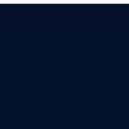
Coordonnées
15 Boulevard Gabriel Guist'Hau
44000 Nantes
02 40 47 00 28
A propos
Qui sommes-nous
Contact
Annonces légales
Abonnement
Nos magazines
Ventes aux enchères & opportunités