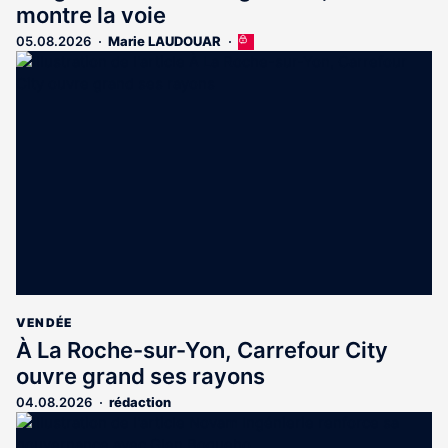
montre la voie
05.08.2026
Marie LAUDOUAR
Cet
article
est
réservé
aux
abonnés
VENDÉE
À La Roche-sur-Yon, Carrefour City
ouvre grand ses rayons
04.08.2026
rédaction