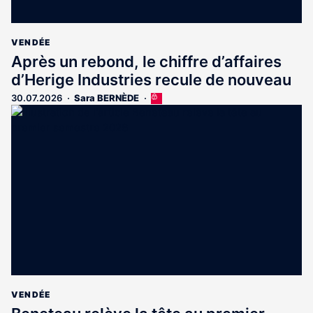
VENDÉE
Après un rebond, le chiffre d’affaires
d’Herige Industries recule de nouveau
30.07.2026
Sara BERNÈDE
Cet
article
est
réservé
aux
abonnés
VENDÉE