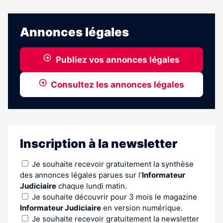
article
est
réservé
Annonces légales
aux
abonnés
Publiez vos annonces légales
Consultez les annonces légales
Inscription à la newsletter
Je souhaite recevoir gratuitement la synthèse
des annonces légales parues sur l’
Informateur
Judiciaire
chaque lundi matin.
Je souhaite découvrir pour 3 mois le magazine
Informateur Judiciaire
en version numérique.
Je souhaite recevoir gratuitement la newsletter