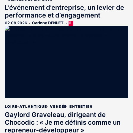
L’événement d’entreprise, un levier de
performance et d’engagement
02.08.2026
Corinne DENUET
Cet
article
est
réservé
aux
abonnés
LOIRE-ATLANTIQUE
VENDÉE
ENTRETIEN
Gaylord Graveleau, dirigeant de
Chocodic : « Je me définis comme un
repreneur-développeur »