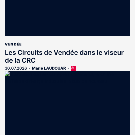
VENDÉE
Les Circuits de Vendée dans le viseur
de la CRC
30.07.2026
Marie LAUDOUAR
Cet
article
est
réservé
aux
abonnés