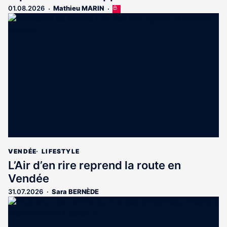
01.08.2026
Mathieu MARIN
Cet
article
est
réservé
aux
abonnés
VENDÉE
LIFESTYLE
L’Air d’en rire reprend la route en
Vendée
31.07.2026
Sara BERNÈDE