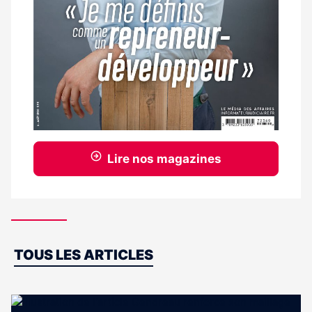
Lire nos magazines
Dernières
TOUS LES ARTICLES
actus