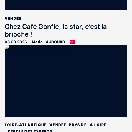
VENDÉE
Chez Café Gonflé, la star, c’est la
brioche !
03.08.2026
Marie LAUDOUAR
Cet
article
est
réservé
aux
abonnés
LOIRE-ATLANTIQUE
VENDÉE
PAYS DE LA LOIRE
CERCLE DES EXPERTS