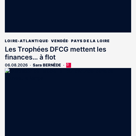
LOIRE-ATLANTIQUE
VENDÉE
PAYS DE LA LOIRE
Les Trophées DFCG mettent les
finances… à flot
06.08.2026
Sara BERNÈDE
Cet
article
est
réservé
aux
abonnés