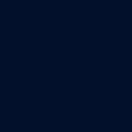
Contact
Annonces légales
Abonnement
Nos magazines
Ventes aux enchères & opportunités
Nous trouver en kiosques
Recrutement
Charte sur l’utilisation de l’intelligence artificielle
Legal Medias
Échos Judiciaires Girondins
7 Jours
Les Annonces Landaises
La Vie Economique