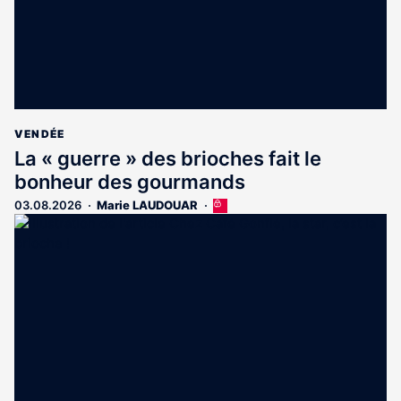
VENDÉE
La « guerre » des brioches fait le
bonheur des gourmands
03.08.2026
Marie LAUDOUAR
Cet
article
est
réservé
aux
abonnés