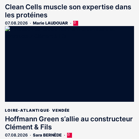
Clean Cells muscle son expertise dans
les protéines
07.08.2026
Marie LAUDOUAR
Cet
article
est
réservé
aux
abonnés
LOIRE-ATLANTIQUE
VENDÉE
Hoffmann Green s’allie au constructeur
Clément & Fils
07.08.2026
Sara BERNÈDE
Cet