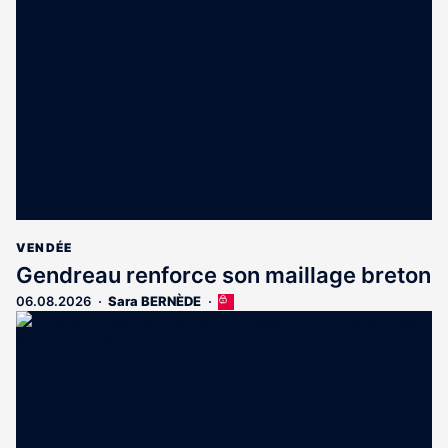
VENDÉE
Gendreau renforce son maillage breton
06.08.2026
Sara BERNÈDE
Cet
article
est
réservé
aux
abonnés