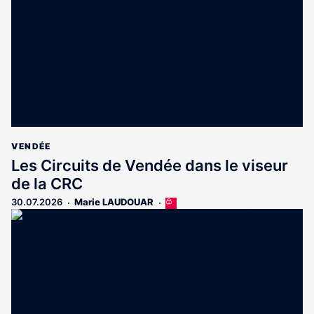
VENDÉE
Les Circuits de Vendée dans le viseur
de la CRC
30.07.2026
Marie LAUDOUAR
Cet
article
est
réservé
aux
abonnés