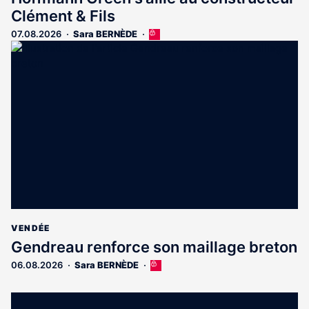
Clément & Fils
07.08.2026
Sara BERNÈDE
Cet
article
est
réservé
aux
abonnés
VENDÉE
Gendreau renforce son maillage breton
06.08.2026
Sara BERNÈDE
Cet
article
est
réservé