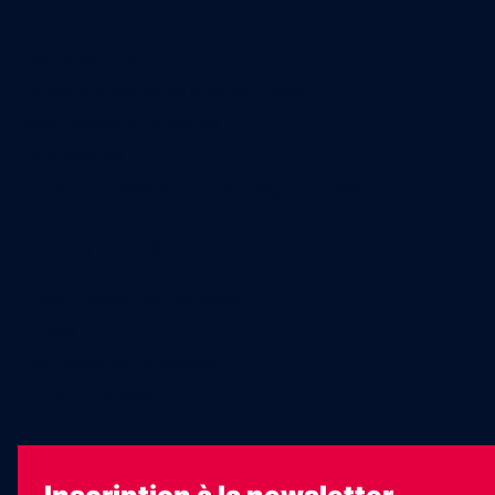
Abonnement
Nos magazines
Ventes aux enchères & opportunités
Nous trouver en kiosques
Recrutement
Charte sur l’utilisation de l’intelligence artificielle
Legal Medias
Échos Judiciaires Girondins
7 Jours
Les Annonces Landaises
La Vie Economique