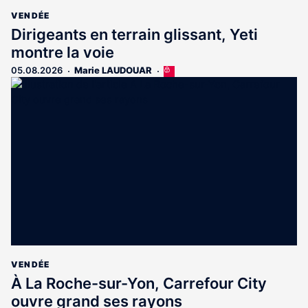
VENDÉE
Dirigeants en terrain glissant, Yeti
montre la voie
05.08.2026
Marie LAUDOUAR
Cet
article
est
réservé
aux
abonnés
VENDÉE
À La Roche-sur-Yon, Carrefour City
ouvre grand ses rayons