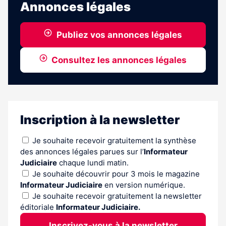
Annonces légales
aux
abonnés
Publiez vos annonces légales
Consultez les annonces légales
Inscription à la newsletter
Je souhaite recevoir gratuitement la synthèse
des annonces légales parues sur l’
Informateur
Judiciaire
chaque lundi matin.
Je souhaite découvrir pour 3 mois le magazine
Informateur Judiciaire
en version numérique.
Je souhaite recevoir gratuitement la newsletter
éditoriale
Informateur Judiciaire.
Inscrivez-vous à la newsletter