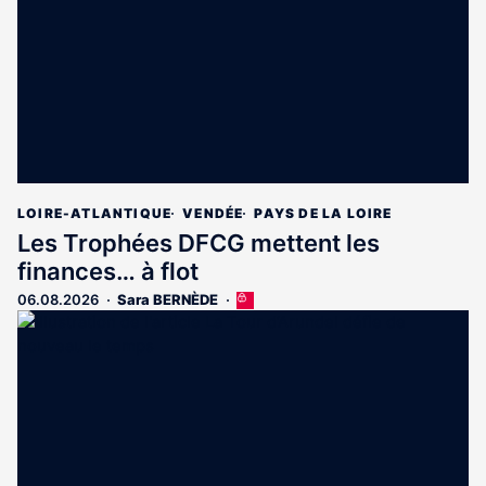
LOIRE-ATLANTIQUE
VENDÉE
PAYS DE LA LOIRE
Les Trophées DFCG mettent les
finances… à flot
06.08.2026
Sara BERNÈDE
Cet
article
est
réservé
aux
abonnés