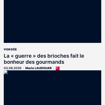
VENDÉE
La « guerre » des brioches fait le
bonheur des gourmands
03.08.2026
Marie LAUDOUAR
Cet
article
est
réservé
aux
abonnés