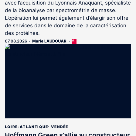
avec l’acquisition du Lyonnais Anaquant, spécialiste
de la bioanalyse par spectrométrie de masse.
L’opération lui permet également d’élargir son offre
de services dans le domaine de la caractérisation
des protéines.
07.08.2026
Marie LAUDOUAR
Cet
article
est
réservé
aux
abonnés
LOIRE-ATLANTIQUE
VENDÉE
Hoffmann Green s’allie au constructeur