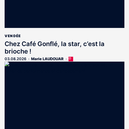
VENDÉE
Chez Café Gonflé, la star, c’est la
brioche !
03.08.2026
Marie LAUDOUAR
Cet
article
est
réservé
aux
abonnés