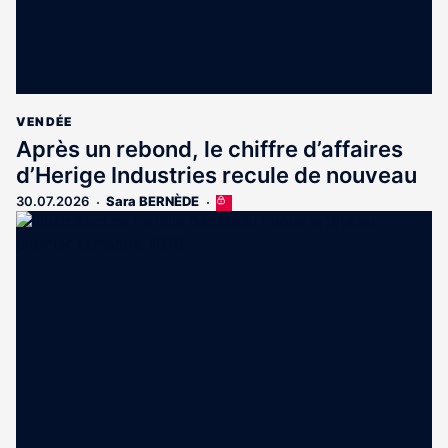
VENDÉE
Après un rebond, le chiffre d’affaires
d’Herige Industries recule de nouveau
30.07.2026
Sara BERNÈDE
Cet
article
est
réservé
aux
abonnés