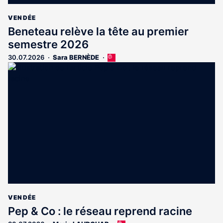
VENDÉE
Beneteau relève la tête au premier
semestre 2026
30.07.2026
Sara BERNÈDE
Cet
article
est
réservé
aux
abonnés
VENDÉE
Pep & Co : le réseau reprend racine