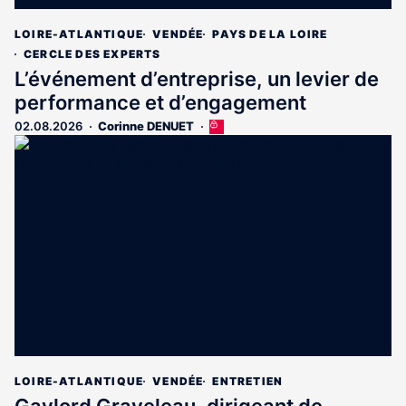
LOIRE-ATLANTIQUE
VENDÉE
PAYS DE LA LOIRE
CERCLE DES EXPERTS
L’événement d’entreprise, un levier de
performance et d’engagement
02.08.2026
Corinne DENUET
Cet
article
est
réservé
aux
abonnés
LOIRE-ATLANTIQUE
VENDÉE
ENTRETIEN