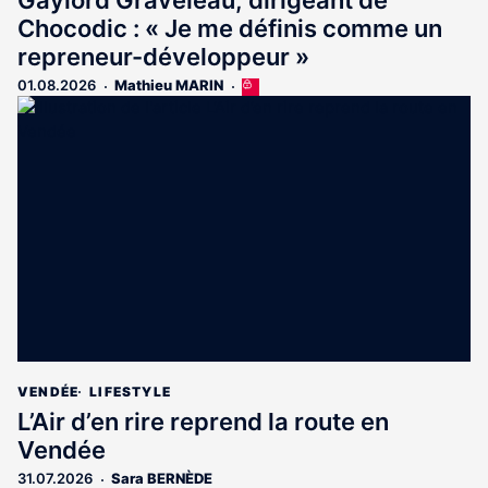
Gaylord Graveleau, dirigeant de
Chocodic : « Je me définis comme un
repreneur-développeur »
01.08.2026
Mathieu MARIN
Cet
article
est
réservé
aux
abonnés
VENDÉE
LIFESTYLE
L’Air d’en rire reprend la route en
Vendée
31.07.2026
Sara BERNÈDE