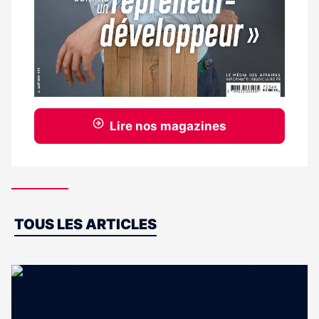
Lire nos magazines
Dernières
TOUS LES ARTICLES
actus