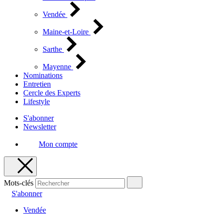
Vendée
Maine-et-Loire
Sarthe
Mayenne
Nominations
Entretien
Cercle des Experts
Lifestyle
S'abonner
Newsletter
Mon compte
Mots-clés
S'abonner
Vendée