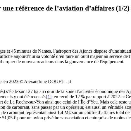
une référence de l’aviation d’affaires (1/2)
ges et 45 minutes de Nantes, l’aéroport des Ajoncs dispose d’une situat
fiche aujourd’hui sa volonté d’en faire un outil majeur au service de l’at
e embarquer de nouveaux acteurs dans la gouvernance de l'équipement.
nts en 2023 © Alexandrine DOUET - IJ
és) s’étale sur 127 ha au cœur de la zone d’activités économique des Ajo
ments y ont été recensés
[1]
, en recul de 12 % par rapport à 2022. « Cet
t de La Roche-sur-Yon ainsi que celui de l’Île d’Yeu. Mais cela reste un
on de carburant, sans passer par un opérateur, est aussi un véritable ato
 de carburant représentait ainsi 1,4 M€ sur un chiffre d’affaires total d
ntre 51,05 € pour un avion privé hors association et entreprise de moins 