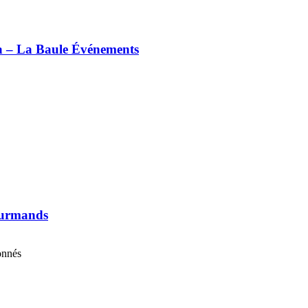
ia – La Baule Événements
gourmands
onnés