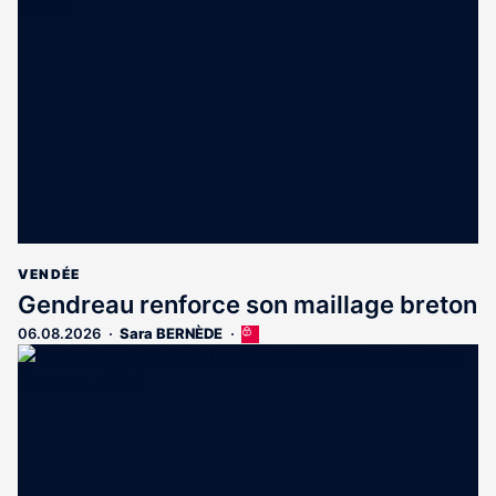
VENDÉE
Gendreau renforce son maillage breton
06.08.2026
Sara BERNÈDE
Cet
article
est
réservé
aux
abonnés