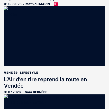
01.08.2026
Mathieu MARIN
Cet
article
est
réservé
aux
abonnés
VENDÉE
LIFESTYLE
L’Air d’en rire reprend la route en
Vendée
31.07.2026
Sara BERNÈDE