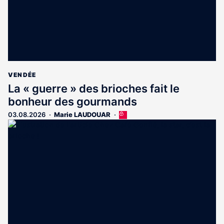
VENDÉE
La « guerre » des brioches fait le
bonheur des gourmands
03.08.2026
Marie LAUDOUAR
Cet
article
est
réservé
aux
abonnés