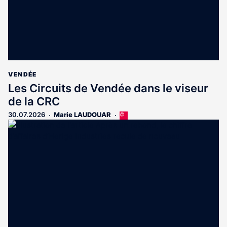
VENDÉE
Les Circuits de Vendée dans le viseur
de la CRC
30.07.2026
Marie LAUDOUAR
Cet
article
est
réservé
aux
abonnés