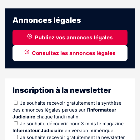
article
est
réservé
Annonces légales
aux
abonnés
Publiez vos annonces légales
Consultez les annonces légales
Inscription à la newsletter
Je souhaite recevoir gratuitement la synthèse
des annonces légales parues sur l’
Informateur
Judiciaire
chaque lundi matin.
Je souhaite découvrir pour 3 mois le magazine
Informateur Judiciaire
en version numérique.
Je souhaite recevoir gratuitement la newsletter