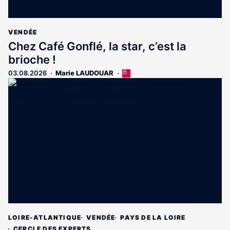
VENDÉE
Chez Café Gonflé, la star, c’est la
brioche !
03.08.2026
Marie LAUDOUAR
Cet
article
est
réservé
aux
abonnés
LOIRE-ATLANTIQUE
VENDÉE
PAYS DE LA LOIRE
CERCLE DES EXPERTS