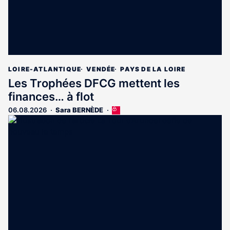
LOIRE-ATLANTIQUE
VENDÉE
PAYS DE LA LOIRE
Les Trophées DFCG mettent les
finances… à flot
06.08.2026
Sara BERNÈDE
Cet
article
est
réservé
aux
abonnés