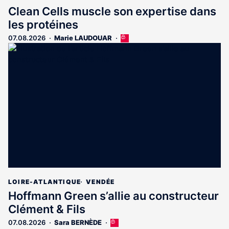
Clean Cells muscle son expertise dans
les protéines
07.08.2026
Marie LAUDOUAR
Cet
article
est
réservé
aux
abonnés
LOIRE-ATLANTIQUE
VENDÉE
Hoffmann Green s’allie au constructeur
Clément & Fils
07.08.2026
Sara BERNÈDE
Cet