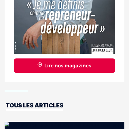
Lire nos magazines
Dernières
TOUS LES ARTICLES
actus