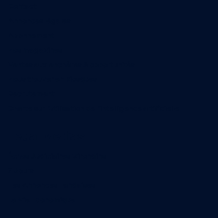
Contact
Annonces légales
Abonnement
Nos magazines
Ventes aux enchères & opportunités
Nous trouver en kiosques
Recrutement
Charte sur l’utilisation de l’intelligence artificielle
Legal Medias
Échos Judiciaires Girondins
7 Jours
Les Annonces Landaises
La Vie Economique