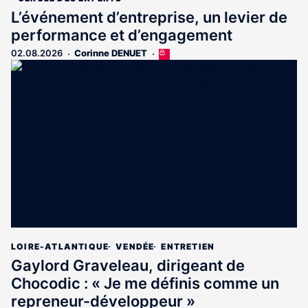
L’événement d’entreprise, un levier de
performance et d’engagement
02.08.2026
Corinne DENUET
Cet
article
est
réservé
aux
abonnés
LOIRE-ATLANTIQUE
VENDÉE
ENTRETIEN
Gaylord Graveleau, dirigeant de
Chocodic : « Je me définis comme un
repreneur-développeur »