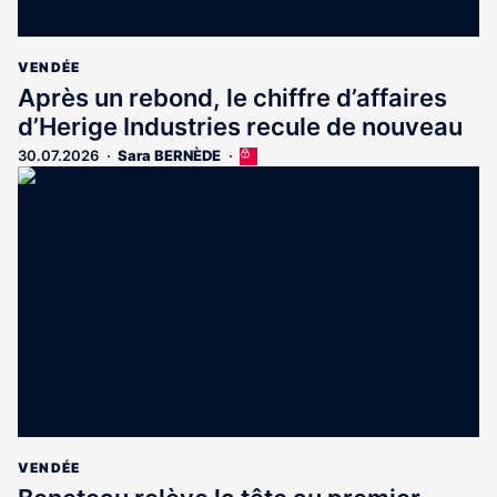
VENDÉE
Après un rebond, le chiffre d’affaires
d’Herige Industries recule de nouveau
30.07.2026
Sara BERNÈDE
Cet
article
est
réservé
aux
abonnés
VENDÉE