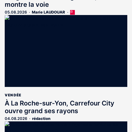
montre la voie
05.08.2026
Marie LAUDOUAR
Cet
article
est
réservé
aux
abonnés
VENDÉE
À La Roche-sur-Yon, Carrefour City
ouvre grand ses rayons
04.08.2026
rédaction