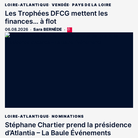
LOIRE-ATLANTIQUE
VENDÉE
PAYS DE LA LOIRE
Les Trophées DFCG mettent les
finances… à flot
06.08.2026
Sara BERNÈDE
Cet
article
est
réservé
aux
abonnés
LOIRE-ATLANTIQUE
NOMINATIONS
Stéphane Chartier prend la présidence
d’Atlantia – La Baule Événements