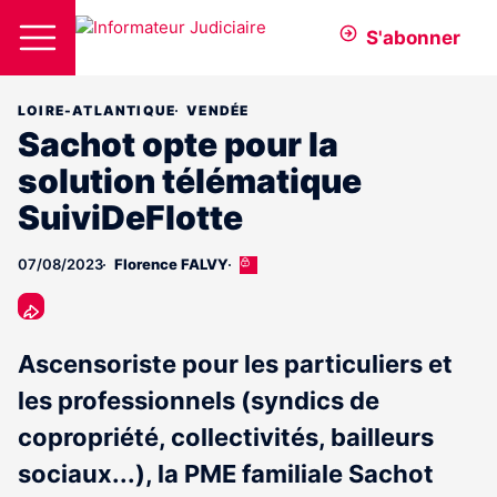
S'abonner
LOIRE-ATLANTIQUE
VENDÉE
Sachot opte pour la
solution télématique
SuiviDeFlotte
07/08/2023
Florence FALVY
Cet
article
est
réservé
aux
Ascensoriste pour les particuliers et
abonnés
les professionnels (syndics de
copropriété, collectivités, bailleurs
sociaux...), la PME familiale Sachot