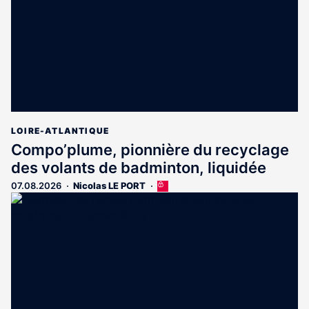
LOIRE-ATLANTIQUE
Compo’plume, pionnière du recyclage
des volants de badminton, liquidée
07.08.2026
Nicolas LE PORT
Cet
article
est
réservé
aux
abonnés