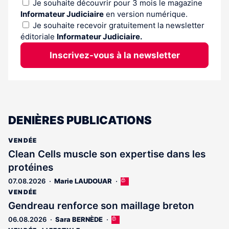
Je souhaite découvrir pour 3 mois le magazine
Informateur Judiciaire
en version numérique.
Je souhaite recevoir gratuitement la newsletter
éditoriale
Informateur Judiciaire.
Inscrivez-vous à la newsletter
DENIÈRES PUBLICATIONS
VENDÉE
Clean Cells muscle son expertise dans les
protéines
07.08.2026
Marie LAUDOUAR
Cet
article
VENDÉE
est
Gendreau renforce son maillage breton
réservé
06.08.2026
Sara BERNÈDE
Cet
aux