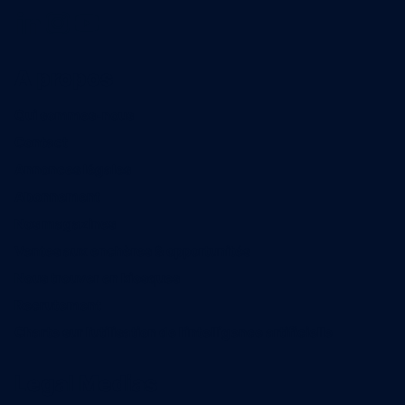
A propos
Qui sommes-nous
Contact
Annonces légales
Abonnement
Nos magazines
Ventes aux enchères & opportunités
Nous trouver en kiosques
Recrutement
Charte sur l’utilisation de l’intelligence artificielle
Legal Medias