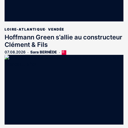
LOIRE-ATLANTIQUE
VENDÉE
Hoffmann Green s’allie au constructeur
Clément & Fils
07.08.2026
Sara BERNÈDE
Cet
article
est
réservé
aux
abonnés