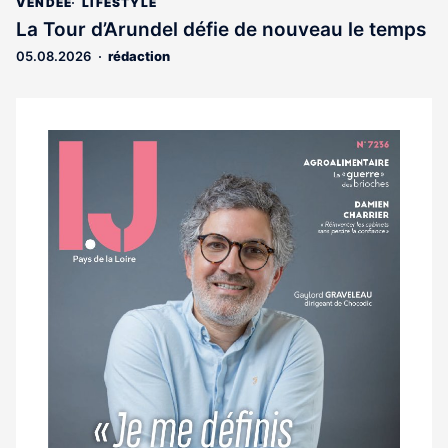
article
abonnés
VENDÉE
LIFESTYLE
est
La Tour d’Arundel défie de nouveau le temps
réservé
05.08.2026
rédaction
aux
abonnés
Notre
dernier
magazine