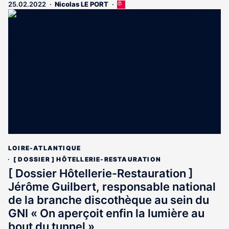
25.02.2022
Nicolas LE PORT
Cet
article
est
réservé
aux
abonnés
LOIRE-ATLANTIQUE
[ DOSSIER ] HÔTELLERIE-RESTAURATION
[ Dossier Hôtellerie-Restauration ]
Jérôme Guilbert, responsable national
de la branche discothèque au sein du
GNI « On aperçoit enfin la lumière au
bout du tunnel »