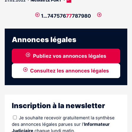
Cet
article
est
Page
Page
1
…
74
75
76
77
78
79
80
réservé
précédente
suivante
aux
abonnés
Annonces légales
Publiez vos annonces légales
Consultez les annonces légales
Inscription à la newsletter
Je souhaite recevoir gratuitement la synthèse
des annonces légales parues sur l’
Informateur
Judiciaire
chaque lundi matin.