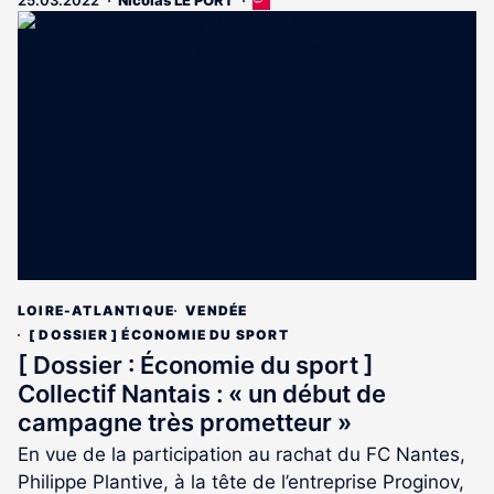
Cet
article
est
réservé
aux
abonnés
LOIRE-ATLANTIQUE
VENDÉE
[ DOSSIER ] ÉCONOMIE DU SPORT
[ Dossier : Économie du sport ]
Collectif Nantais : « un début de
campagne très prometteur »
En vue de la participation au rachat du FC Nantes,
Philippe Plantive, à la tête de l’entreprise Proginov,