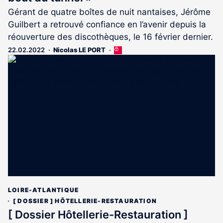
Gérant de quatre boîtes de nuit nantaises, Jérôme
Guilbert a retrouvé confiance en l’avenir depuis la
réouverture des discothèques, le 16 février dernier.
22.02.2022
Nicolas LE PORT
Cet
article
est
réservé
aux
abonnés
LOIRE-ATLANTIQUE
[ DOSSIER ] HÔTELLERIE-RESTAURATION
[ Dossier Hôtellerie-Restauration ]