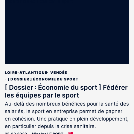
est
réservé
aux
abonnés
LOIRE-ATLANTIQUE
VENDÉE
[ DOSSIER ] ÉCONOMIE DU SPORT
[ Dossier : Économie du sport ] Fédérer
les équipes par le sport
Au-delà des nombreux bénéfices pour la santé des
salariés, le sport en entreprise permet de gagner
en cohésion. Une pratique en plein développement,
en particulier depuis la crise sanitaire.
25.03.2022
Nicolas LE PORT