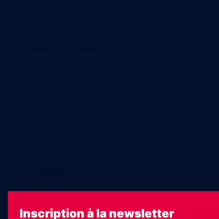
Abonnement
Nos magazines
Ventes aux enchères & opportunités
Nous trouver en kiosques
Recrutement
Charte sur l’utilisation de l’intelligence artificielle
Legal Medias
Échos Judiciaires Girondins
7 Jours
Les Annonces Landaises
La Vie Economique
Inscription à la newsletter