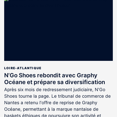
est
réservé
aux
abonnés
LOIRE-ATLANTIQUE
N’Go Shoes rebondit avec Graphy
Océane et prépare sa diversification
Après six mois de redressement judiciaire, N'Go
Shoes tourne la page. Le tribunal de commerce de
Nantes a retenu l'offre de reprise de Graphy
Océane, permettant à la marque nantaise de
baskets éthiques de poursuivre son activité et