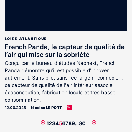
LOIRE-ATLANTIQUE
French Panda, le capteur de qualité de
l’air qui mise sur la sobriété
Conçu par le bureau d'études Naonext, French
Panda démontre qu'il est possible d'innover
autrement. Sans pile, sans recharge ni connexion,
ce capteur de qualité de l'air intérieur associe
écoconception, fabrication locale et très basse
consommation.
12.06.2026
Nicolas LE PORT
Cet
article
est
Page
Page
1
2
3
4
5
6
7
8
9
…
80
réservé
précédente
suivante
aux