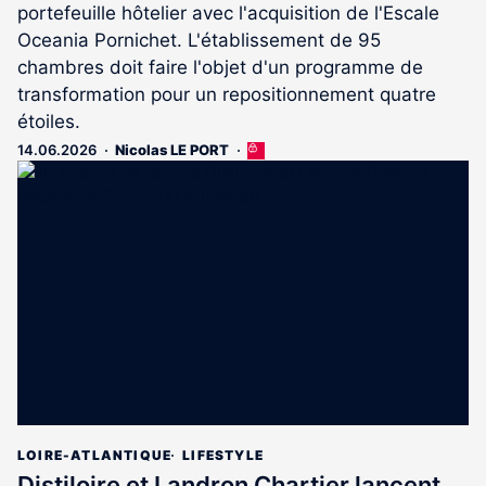
portefeuille hôtelier avec l'acquisition de l'Escale
Oceania Pornichet. L'établissement de 95
chambres doit faire l'objet d'un programme de
transformation pour un repositionnement quatre
étoiles.
14.06.2026
Nicolas LE PORT
Cet
article
est
réservé
aux
abonnés
LOIRE-ATLANTIQUE
LIFESTYLE
Distiloire et Landron Chartier lancent