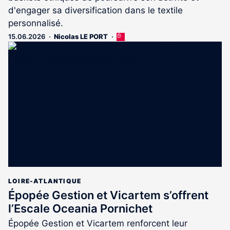
d'engager sa diversification dans le textile
personnalisé.
15.06.2026
Nicolas LE PORT
Cet
article
est
réservé
aux
abonnés
LOIRE-ATLANTIQUE
Épopée Gestion et Vicartem s’offrent
l’Escale Oceania Pornichet
Épopée Gestion et Vicartem renforcent leur