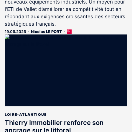
nouveaux équipements industriels. Un moyen pour
l'ETI de Vallet d’améliorer sa compétitivité tout en
répondant aux exigences croissantes des secteurs
stratégiques français.
19.06.2026
Nicolas LE PORT
Cet
article
est
réservé
aux
abonnés
LOIRE-ATLANTIQUE
Thierry Immobilier renforce son
ancrage sur le littoral