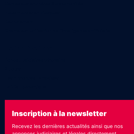
Ventes aux enchères & opportunités
Nous trouver en kiosques
Recrutement
Charte sur l’utilisation de l’intelligence artificielle
Legal Medias
Échos Judiciaires Girondins
7 Jours
Les Annonces Landaises
La Vie Economique
Inscription à la newsletter
Recevez les dernières actualités ainsi que nos
annonces judiciaires et légales directement