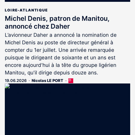
LOIRE-ATLANTIQUE
Michel Denis, patron de Manitou,
annoncé chez Daher
L’avionneur Daher a annoncé la nomination de
Michel Denis au poste de directeur général à
compter du 1er juillet. Une arrivée remarquée
puisque le dirigeant de soixante et un ans est
encore aujourd'hui à la tête du groupe ligérien
Manitou, qu'il dirige depuis douze ans.
19.06.2026
Nicolas LE PORT
Cet
article
est
réservé
aux
abonnés