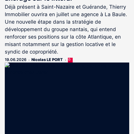
Déjà présent à Saint-Nazaire et Guérande, Thierry
Immobilier ouvrira en juillet une agence à La Baule.
Une nouvelle étape dans la stratégie de
développement du groupe nantais, qui entend
renforcer ses positions sur la côte Atlantique, en
misant notamment sur la gestion locative et le
syndic de copropriété.
19.06.2026
Nicolas LE PORT
Cet
article
est
réservé
aux
abonnés