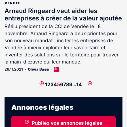
VENDÉE
Arnaud Ringeard veut aider les
entreprises à créer de la valeur ajoutée
Réélu président de la CCI de Vendée le 18
novembre, Arnaud Ringeard a deux priorités pour
son nouveau mandat : inciter les entreprises de
Vendée à mieux exploiter leur savoir-faire et
inventer des solutions sur le territoire pour trouver
la main-d'œuvre qui leur manque.
26.11.2021
Olivia Bassi
Cet
article
est
Page
Page
1
2
3
4
5
6
7
8
9
…
14
réservé
précédente
suivante
aux
abonnés
Annonces légales
Publiez vos annonces légales