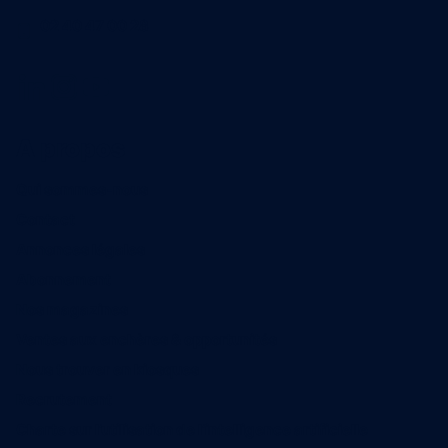
02 40 47 00 28
A propos
Qui sommes-nous
Contact
Annonces légales
Abonnement
Nos magazines
Ventes aux enchères & opportunités
Nous trouver en kiosques
Recrutement
Charte sur l’utilisation de l’intelligence artificielle