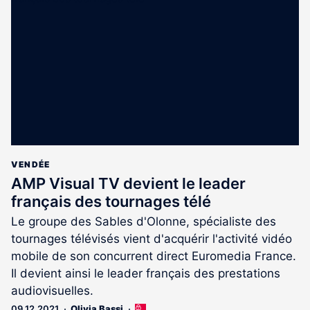
réservé
aux
abonnés
VENDÉE
AMP Visual TV devient le leader
français des tournages télé
Le groupe des Sables d'Olonne, spécialiste des
tournages télévisés vient d'acquérir l'activité vidéo
mobile de son concurrent direct Euromedia France.
Il devient ainsi le leader français des prestations
audiovisuelles.
09.12.2021
Olivia Bassi
Cet