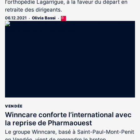
l'orthopédie Lagarrigue, à la faveur du départ en
retraite des dirigeants.
06.12.2021
Olivia Bassi
Cet
article
est
réservé
aux
abonnés
VENDÉE
Winncare conforte l’international avec
la reprise de Pharmaouest
Le groupe Winncare, basé à Saint-Paul-Mont-Penit
en Vendée, vient de reprendre le breton