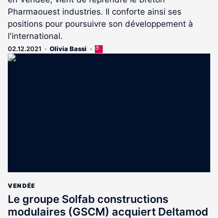
Pharmaouest industries. Il conforte ainsi ses
positions pour poursuivre son développement à
l'international.
02.12.2021
Olivia Bassi
Cet
article
est
réservé
aux
abonnés
VENDÉE
Le groupe Solfab constructions
modulaires (GSCM) acquiert Deltamod