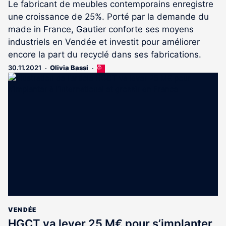
Le fabricant de meubles contemporains enregistre
une croissance de 25%. Porté par la demande du
made in France, Gautier conforte ses moyens
industriels en Vendée et investit pour améliorer
encore la part du recyclé dans ses fabrications.
30.11.2021
Olivia Bassi
Cet
article
est
réservé
aux
abonnés
VENDÉE
HGCT va lever 25 M€ pour s’implanter