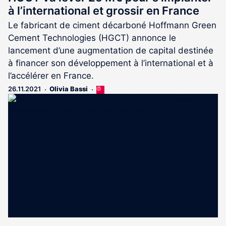
à l’international et grossir en France
Le fabricant de ciment décarboné Hoffmann Green
Cement Technologies (HGCT) annonce le
lancement d’une augmentation de capital destinée
à financer son développement à l’international et à
l’accélérer en France.
26.11.2021
Olivia Bassi
Cet
article
est
réservé
aux
abonnés