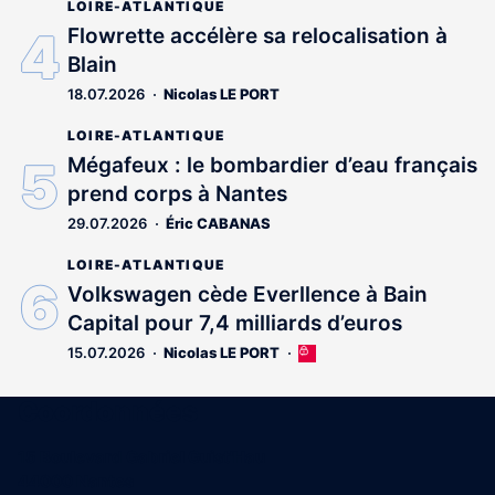
LOIRE-ATLANTIQUE
Flowrette accélère sa relocalisation à
Blain
18.07.2026
Nicolas LE PORT
LOIRE-ATLANTIQUE
Mégafeux : le bombardier d’eau français
prend corps à Nantes
29.07.2026
Éric CABANAS
LOIRE-ATLANTIQUE
Volkswagen cède Everllence à Bain
Capital pour 7,4 milliards d’euros
15.07.2026
Nicolas LE PORT
Cet
article
est
Coordonnées
réservé
aux
15 Boulevard Gabriel Guist'Hau
abonnés
44000 Nantes