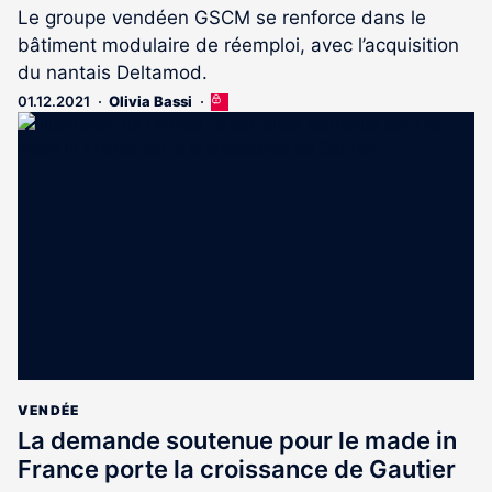
Le groupe vendéen GSCM se renforce dans le
bâtiment modulaire de réemploi, avec l’acquisition
du nantais Deltamod.
01.12.2021
Olivia Bassi
Cet
article
est
réservé
aux
abonnés
VENDÉE
La demande soutenue pour le made in
France porte la croissance de Gautier