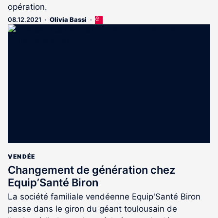
opération.
08.12.2021
Olivia Bassi
Cet
article
est
réservé
aux
abonnés
VENDÉE
Changement de génération chez
Equip’Santé Biron
La société familiale vendéenne Equip'Santé Biron
passe dans le giron du géant toulousain de