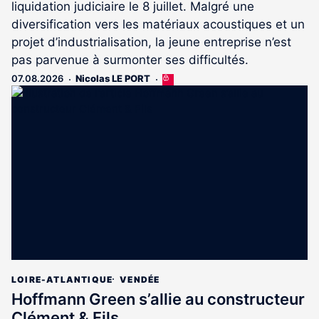
liquidation judiciaire le 8 juillet. Malgré une
diversification vers les matériaux acoustiques et un
projet d’industrialisation, la jeune entreprise n’est
pas parvenue à surmonter ses difficultés.
07.08.2026
Nicolas LE PORT
Cet
article
est
réservé
aux
abonnés
LOIRE-ATLANTIQUE
VENDÉE
Hoffmann Green s’allie au constructeur
Clément & Fils