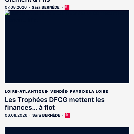
07.08.2026
Sara BERNÈDE
Cet
article
est
réservé
aux
abonnés
LOIRE-ATLANTIQUE
VENDÉE
PAYS DE LA LOIRE
Les Trophées DFCG mettent les
finances… à flot
06.08.2026
Sara BERNÈDE
Cet
article
est
réservé