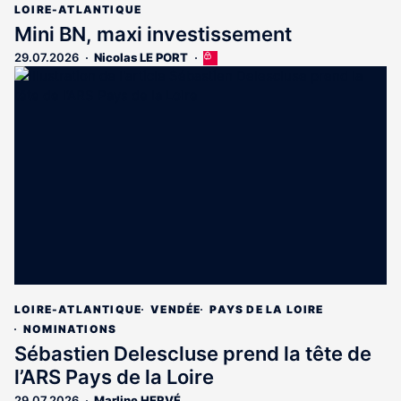
LOIRE-ATLANTIQUE
Mini BN, maxi investissement
29.07.2026
Nicolas LE PORT
Cet
article
est
réservé
aux
abonnés
LOIRE-ATLANTIQUE
VENDÉE
PAYS DE LA LOIRE
NOMINATIONS
Sébastien Delescluse prend la tête de
l’ARS Pays de la Loire
29.07.2026
Marline HERVÉ