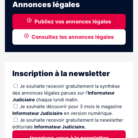
Annonces légales
aux
abonnés
Publiez vos annonces légales
Consultez les annonces légales
Inscription à la newsletter
Je souhaite recevoir gratuitement la synthèse
des annonces légales parues sur l’
Informateur
Judiciaire
chaque lundi matin.
Je souhaite découvrir pour 3 mois le magazine
Informateur Judiciaire
en version numérique.
Je souhaite recevoir gratuitement la newsletter
éditoriale
Informateur Judiciaire.
Inscrivez-vous à la newsletter