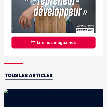
Lire nos magazines
Dernières
TOUS LES ARTICLES
actus