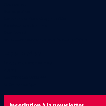
Abonnement
Nos magazines
Ventes aux enchères & opportunités
Nous trouver en kiosques
Recrutement
Charte sur l’utilisation de l’intelligence artificielle
Legal Medias
Échos Judiciaires Girondins
7 Jours
Les Annonces Landaises
La Vie Economique
Inscription à la newsletter