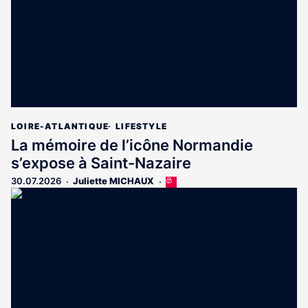
LOIRE-ATLANTIQUE
LIFESTYLE
La mémoire de l’icône Normandie
s’expose à Saint-Nazaire
30.07.2026
Juliette MICHAUX
Cet
article
est
réservé
aux
abonnés