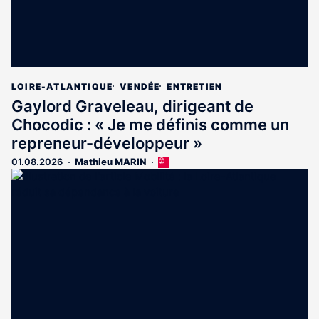
LOIRE-ATLANTIQUE
VENDÉE
ENTRETIEN
Gaylord Graveleau, dirigeant de
Chocodic : « Je me définis comme un
repreneur-développeur »
01.08.2026
Mathieu MARIN
Cet
article
est
réservé
aux
abonnés