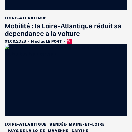
LOIRE-ATLANTIQUE
Mobilité : la Loire-Atlantique réduit sa
dépendance à la voiture
01.08.2026
Nicolas LE PORT
Cet
article
est
réservé
aux
abonnés
LOIRE-ATLANTIQUE
VENDÉE
MAINE-ET-LOIRE
PAYS DE LA LOIRE
MAYENNE
SARTHE