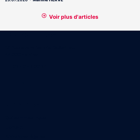
Voir plus d'articles
Coordonnées
15 Boulevard Gabriel Guist'Hau
44000 Nantes
02 40 47 00 28
A propos
Qui sommes-nous
Contact
Annonces légales