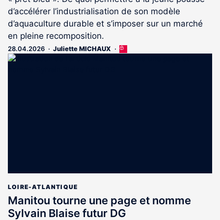
d’accélérer l’industrialisation de son modèle
d’aquaculture durable et s’imposer sur un marché
en pleine recomposition.
28.04.2026
Juliette MICHAUX
Cet
article
est
réservé
aux
abonnés
LOIRE-ATLANTIQUE
Manitou tourne une page et nomme
Sylvain Blaise futur DG