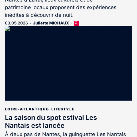
patrimoine locaux proposent des expériences
inédites à découvrir de nuit.
03.05.2026
Juliette MICHAUX
Cet
article
est
réservé
aux
abonnés
LOIRE-ATLANTIQUE
LIFESTYLE
La saison du spot estival Les
Nantais est lancée
À deux pas de Nantes, la guinguette Les Nantais