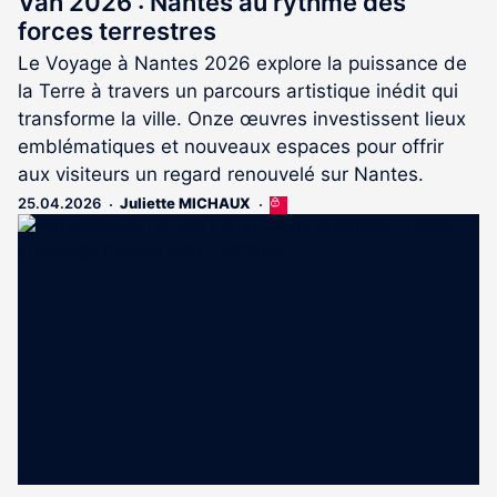
Van 2026 : Nantes au rythme des
forces terrestres
Le Voyage à Nantes 2026 explore la puissance de
la Terre à travers un parcours artistique inédit qui
transforme la ville. Onze œuvres investissent lieux
emblématiques et nouveaux espaces pour offrir
aux visiteurs un regard renouvelé sur Nantes.
25.04.2026
Juliette MICHAUX
Cet
article
est
réservé
aux
abonnés