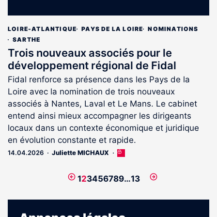
LOIRE-ATLANTIQUE
PAYS DE LA LOIRE
NOMINATIONS
SARTHE
Trois nouveaux associés pour le
développement régional de Fidal
Fidal renforce sa présence dans les Pays de la
Loire avec la nomination de trois nouveaux
associés à Nantes, Laval et Le Mans. Le cabinet
entend ainsi mieux accompagner les dirigeants
locaux dans un contexte économique et juridique
en évolution constante et rapide.
14.04.2026
Juliette MICHAUX
Cet
article
est
Page
Page
1
2
3
4
5
6
7
8
9
…
13
réservé
précédente
suivante
aux
abonnés