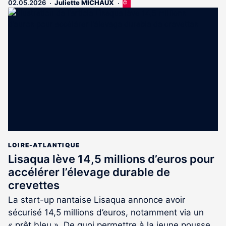
02.05.2026
Juliette MICHAUX
Cet
article
est
réservé
aux
abonnés
LOIRE-ATLANTIQUE
Lisaqua lève 14,5 millions d’euros pour
accélérer l’élevage durable de
crevettes
La start-up nantaise Lisaqua annonce avoir
sécurisé 14,5 millions d’euros, notamment via un
« prêt bleu ». De quoi permettre à la jeune pousse