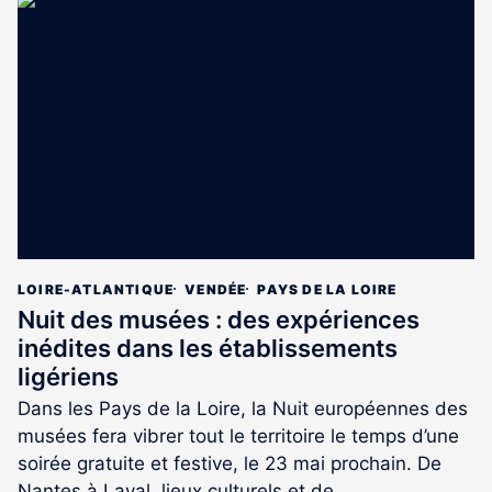
article
est
réservé
aux
abonnés
LOIRE-ATLANTIQUE
VENDÉE
PAYS DE LA LOIRE
Nuit des musées : des expériences
inédites dans les établissements
ligériens
Dans les Pays de la Loire, la Nuit européennes des
musées fera vibrer tout le territoire le temps d’une
soirée gratuite et festive, le 23 mai prochain. De
Nantes à Laval, lieux culturels et de