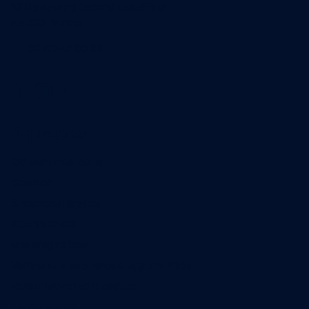
15 Boulevard Gabriel Guist'Hau
44000 Nantes
02 40 47 00 28
A propos
Qui sommes-nous
Contact
Annonces légales
Abonnement
Nos magazines
Ventes aux enchères & opportunités
Nous trouver en kiosques
Recrutement