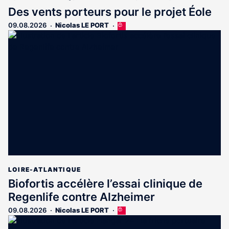
Des vents porteurs pour le projet Éole
09.08.2026
Nicolas LE PORT
Cet
article
est
réservé
aux
abonnés
LOIRE-ATLANTIQUE
Biofortis accélère l’essai clinique de
Regenlife contre Alzheimer
09.08.2026
Nicolas LE PORT
Cet
article