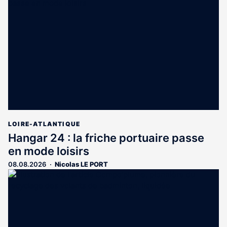
est
réservé
aux
abonnés
LOIRE-ATLANTIQUE
Hangar 24 : la friche portuaire passe
en mode loisirs
08.08.2026
Nicolas LE PORT