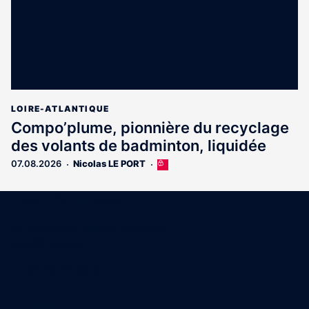
LOIRE-ATLANTIQUE
Compo’plume, pionnière du recyclage
des volants de badminton, liquidée
07.08.2026
Nicolas LE PORT
Cet
article
est
Coordonnées
réservé
aux
15 Boulevard Gabriel Guist'Hau
abonnés
44000 Nantes
02 40 47 00 28