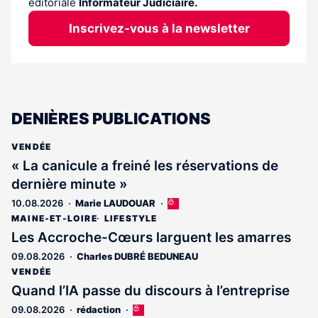
éditoriale
Informateur Judiciaire.
Inscrivez-vous à la newsletter
DENIÈRES PUBLICATIONS
VENDÉE
« La canicule a freiné les réservations de
dernière minute »
10.08.2026
Marie LAUDOUAR
Cet
article
MAINE-ET-LOIRE
LIFESTYLE
est
Les Accroche-Cœurs larguent les amarres
réservé
09.08.2026
Charles DUBRÉ BEDUNEAU
aux
abonnés
VENDÉE
Quand l’IA passe du discours à l’entreprise
09.08.2026
rédaction
Cet