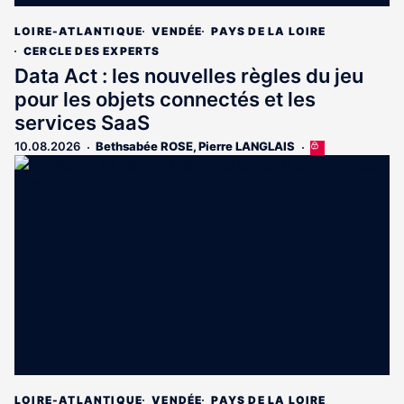
LOIRE-ATLANTIQUE
VENDÉE
PAYS DE LA LOIRE
CERCLE DES EXPERTS
Data Act : les nouvelles règles du jeu
pour les objets connectés et les
services SaaS
10.08.2026
Bethsabée ROSE
,
Pierre LANGLAIS
Cet
article
est
réservé
aux
abonnés
LOIRE-ATLANTIQUE
VENDÉE
PAYS DE LA LOIRE