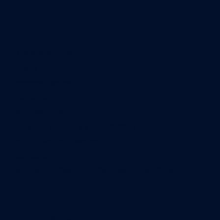
A propos
Qui sommes-nous
Contact
Annonces légales
Abonnement
Nos magazines
Ventes aux enchères & opportunités
Nous trouver en kiosques
Recrutement
Charte sur l’utilisation de l’intelligence artificielle
Legal Medias
Échos Judiciaires Girondins