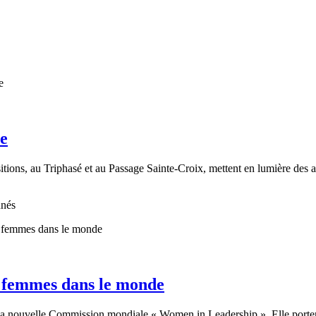
re
tions, au Triphasé et au Passage Sainte-Croix, mettent en lumière des art
nnés
 femmes dans le monde
nouvelle Commission mondiale « Women in Leadership ». Elle portera le 