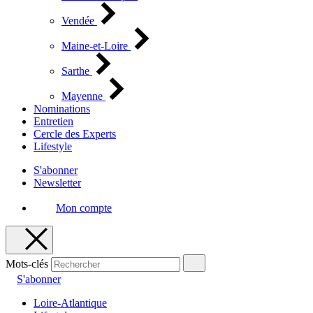
Vendée
Maine-et-Loire
Sarthe
Mayenne
Nominations
Entretien
Cercle des Experts
Lifestyle
S'abonner
Newsletter
Mon compte
Mots-clés
S'abonner
Loire-Atlantique