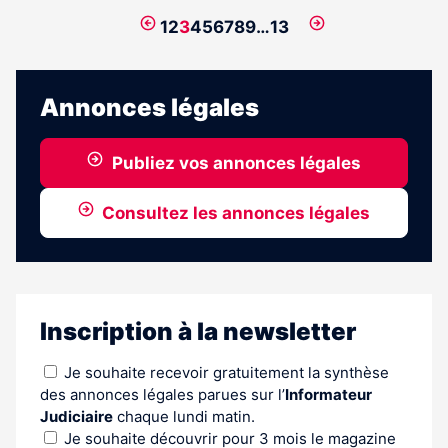
est
Page
Page
1
2
3
4
5
6
7
8
9
…
13
réservé
précédente
suivante
aux
abonnés
Annonces légales
Publiez vos annonces légales
Consultez les annonces légales
Inscription à la newsletter
Je souhaite recevoir gratuitement la synthèse
des annonces légales parues sur l’
Informateur
Judiciaire
chaque lundi matin.
Je souhaite découvrir pour 3 mois le magazine