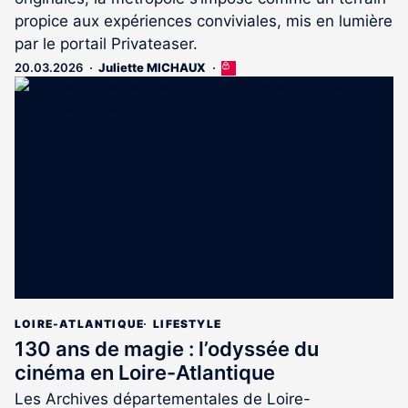
propice aux expériences conviviales, mis en lumière
par le portail Privateaser.
20.03.2026
Juliette MICHAUX
Cet
article
est
réservé
aux
abonnés
LOIRE-ATLANTIQUE
LIFESTYLE
130 ans de magie : l’odyssée du
cinéma en Loire-Atlantique
Les Archives départementales de Loire-