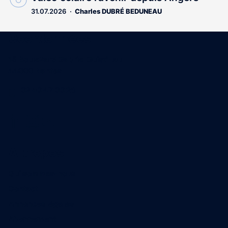
31.07.2026
Charles DUBRÉ BEDUNEAU
Coordonnées
15 Boulevard Gabriel Guist'Hau
44000 Nantes
02 40 47 00 28
A propos
Qui sommes-nous
Contact
Annonces légales
Abonnement