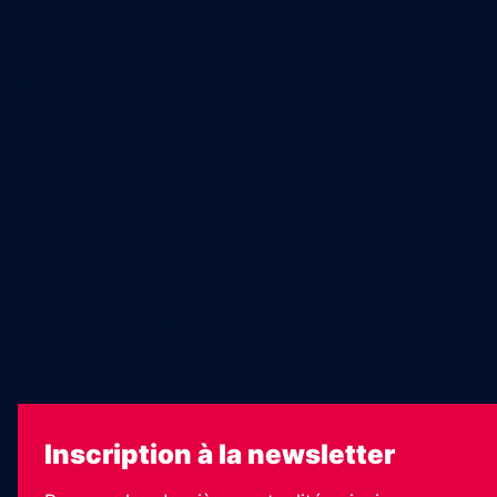
Nos magazines
Ventes aux enchères & opportunités
Nous trouver en kiosques
Recrutement
Charte sur l’utilisation de l’intelligence artificielle
Legal Medias
Échos Judiciaires Girondins
7 Jours
Les Annonces Landaises
La Vie Economique
Inscription à la newsletter