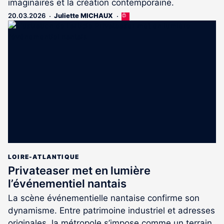
imaginaires et la création contemporaine.
20.03.2026
Juliette MICHAUX
Cet
article
est
réservé
aux
abonnés
LOIRE-ATLANTIQUE
Privateaser met en lumière
l’événementiel nantais
La scène événementielle nantaise confirme son
dynamisme. Entre patrimoine industriel et adresses
originales, la métropole s’impose comme un terrain