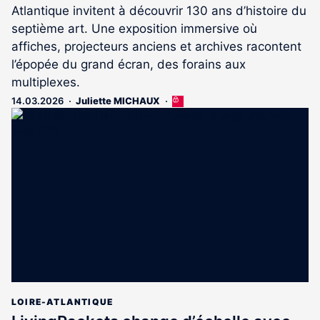
Atlantique invitent à découvrir 130 ans d’histoire du
septième art. Une exposition immersive où
affiches, projecteurs anciens et archives racontent
l’épopée du grand écran, des forains aux
multiplexes.
14.03.2026
Juliette MICHAUX
Cet
article
est
réservé
aux
abonnés
LOIRE-ATLANTIQUE