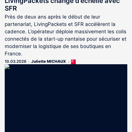
LivingPackets change d’échelle avec
SFR
Près de deux ans après le début de leur
partenariat, LivingPackets et SFR accélèrent la
cadence. L’opérateur déploie massivement les colis
connectés de la start-up nantaise pour sécuriser et
moderniser la logistique de ses boutiques en
France.
10.03.2026
Juliette MICHAUX
Cet
article
est
réservé
aux
abonnés