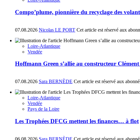
Compo’plume, pionnière du recyclage des volant
07.08.2026
Nicolas LE PORT
Cet article est réservé aux abon
Loire-Atlantique
Vendée
Hoffmann Green s’allie au constructeur Clément
07.08.2026
Sara BERNÈDE
Cet article est réservé aux abonné
Loire-Atlantique
Vendée
Pays de la Loire
Les Trophées DFCG mettent les finances… à flot
06.08.2026
Sara BERNÈDE
Cet article est réservé aux abonné