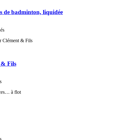
s de badminton, liquidée
nés
 & Fils
s
s