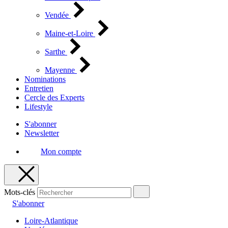
Vendée
Maine-et-Loire
Sarthe
Mayenne
Nominations
Entretien
Cercle des Experts
Lifestyle
S'abonner
Newsletter
Mon compte
Mots-clés
S'abonner
Loire-Atlantique