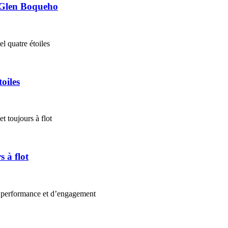
 Glen Boqueho
oiles
 à flot