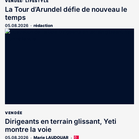
VENDÉE
LIFESTYLE
La Tour d’Arundel défie de nouveau le
temps
05.08.2026
rédaction
VENDÉE
Dirigeants en terrain glissant, Yeti
montre la voie
05.08.2026
Marie LAUDOUAR
Cet