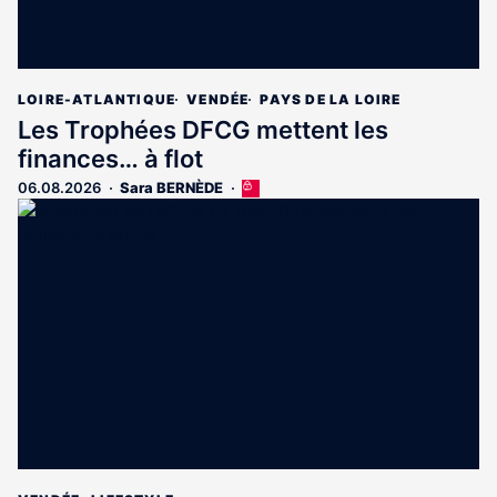
LOIRE-ATLANTIQUE
VENDÉE
PAYS DE LA LOIRE
Les Trophées DFCG mettent les
finances… à flot
06.08.2026
Sara BERNÈDE
Cet
article
est
réservé
aux
abonnés