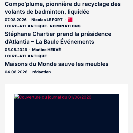
Compo’plume, pionnière du recyclage des
volants de badminton, liquidée
07.08.2026
Nicolas LE PORT
Cet
article
LOIRE-ATLANTIQUE
NOMINATIONS
est
Stéphane Chartier prend la présidence
réservé
d’Atlantia – La Baule Événements
aux
abonnés
05.08.2026
Marline HERVÉ
LOIRE-ATLANTIQUE
Maisons du Monde sauve les meubles
04.08.2026
rédaction
Notre
dernier
magazine