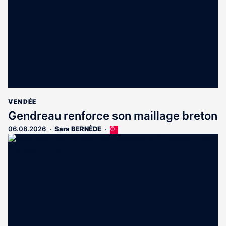
abonnés
VENDÉE
Gendreau renforce son maillage breton
06.08.2026
Sara BERNÈDE
Cet
article
est
réservé
aux
abonnés