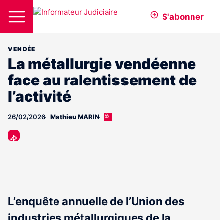
S'abonner
VENDÉE
La métallurgie vendéenne
face au ralentissement de
l’activité
26/02/2026
Mathieu MARIN
Cet
article
est
réservé
aux
abonnés
L’enquête annuelle de l’Union des
industries métallurgiques de la