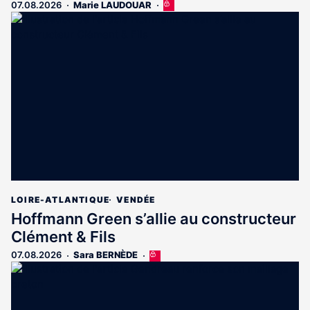
07.08.2026
Marie LAUDOUAR
Cet
article
est
réservé
aux
abonnés
LOIRE-ATLANTIQUE
VENDÉE
Hoffmann Green s’allie au constructeur
Clément & Fils
07.08.2026
Sara BERNÈDE
Cet
article
est
réservé
aux