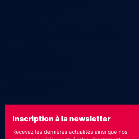
Ventes aux enchères & opportunités
Nous trouver en kiosques
Recrutement
Charte sur l’utilisation de l’intelligence artificielle
Legal Medias
Échos Judiciaires Girondins
7 Jours
Les Annonces Landaises
La Vie Economique
Inscription à la newsletter
Recevez les dernières actualités ainsi que nos