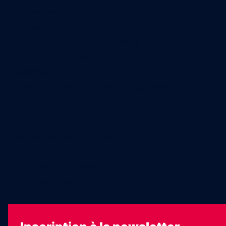
Abonnement
Nos magazines
Ventes aux enchères & opportunités
Nous trouver en kiosques
Recrutement
Charte sur l’utilisation de l’intelligence artificielle
Legal Medias
Échos Judiciaires Girondins
7 Jours
Les Annonces Landaises
La Vie Economique