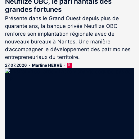
Neuflize OBC, le pari nantais des
grandes fortunes
Présente dans le Grand Ouest depuis plus de
quarante ans, la banque privée Neuflize OBC
renforce son implantation régionale avec de
nouveaux bureaux à Nantes. Une manière
d’accompagner le développement des patrimoines
entrepreneuriaux du territoire.
27.07.2026
Marline HERVÉ
Cet
article
est
réservé
aux
abonnés