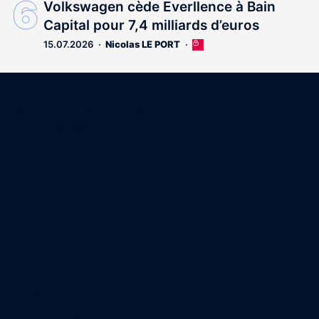
Volkswagen cède Everllence à Bain
Capital pour 7,4 milliards d’euros
15.07.2026
Nicolas LE PORT
Cet
article
est
Coordonnées
réservé
aux
15 Boulevard Gabriel Guist'Hau
abonnés
44000 Nantes
02 40 47 00 28
A propos
Qui sommes-nous
Contact
Annonces légales