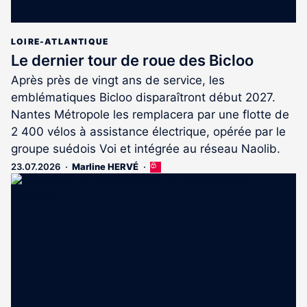
LOIRE-ATLANTIQUE
Le dernier tour de roue des Bicloo
Après près de vingt ans de service, les
emblématiques Bicloo disparaîtront début 2027.
Nantes Métropole les remplacera par une flotte de
2 400 vélos à assistance électrique, opérée par le
groupe suédois Voi et intégrée au réseau Naolib.
23.07.2026
Marline HERVÉ
Cet
article
est
réservé
aux
abonnés