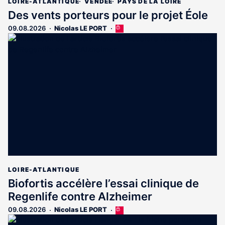
LOIRE-ATLANTIQUE
VENDÉE
PAYS DE LA LOIRE
Des vents porteurs pour le projet Éole
09.08.2026
Nicolas LE PORT
Cet
article
est
réservé
aux
abonnés
LOIRE-ATLANTIQUE
Biofortis accélère l’essai clinique de
Regenlife contre Alzheimer
09.08.2026
Nicolas LE PORT
Cet
article