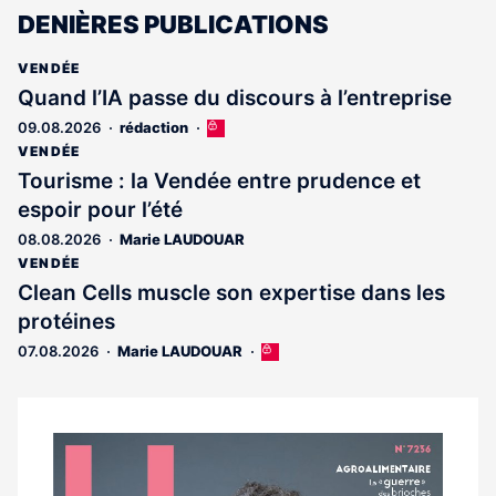
DENIÈRES PUBLICATIONS
VENDÉE
Quand l’IA passe du discours à l’entreprise
09.08.2026
rédaction
Cet
article
VENDÉE
est
Tourisme : la Vendée entre prudence et
réservé
espoir pour l’été
aux
abonnés
08.08.2026
Marie LAUDOUAR
VENDÉE
Clean Cells muscle son expertise dans les
protéines
07.08.2026
Marie LAUDOUAR
Cet
article
est
réservé
aux
Notre
abonnés
dernier