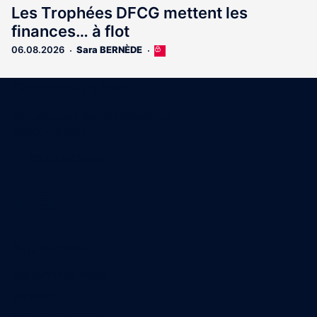
Les Trophées DFCG mettent les
finances… à flot
06.08.2026
Sara BERNÈDE
Cet
article
est
Coordonnées
réservé
aux
15 Boulevard Gabriel Guist'Hau
abonnés
44000 Nantes
02 40 47 00 28
A propos
Qui sommes-nous
Contact