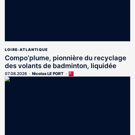
LOIRE-ATLANTIQUE
Compo’plume, pionnière du recyclage
des volants de badminton, liquidée
07.08.2026
Nicolas LE PORT
Cet
article
est
réservé
aux
abonnés