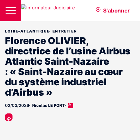
S'abonner
LOIRE-ATLANTIQUE
ENTRETIEN
Florence OLIVIER,
directrice de l’usine Airbus
Atlantic Saint-Nazaire
: « Saint-Nazaire au cœur
du système industriel
d’Airbus »
02/03/2026
Nicolas LE PORT
Cet
article
est
réservé
aux
abonnés