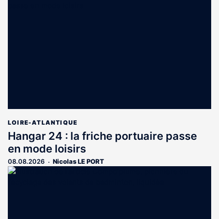
est
réservé
aux
abonnés
LOIRE-ATLANTIQUE
Hangar 24 : la friche portuaire passe
en mode loisirs
08.08.2026
Nicolas LE PORT