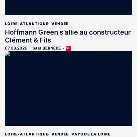
LOIRE-ATLANTIQUE
VENDÉE
Hoffmann Green s’allie au constructeur
Clément & Fils
07.08.2026
Sara BERNÈDE
Cet
article
est
réservé
aux
abonnés
LOIRE-ATLANTIQUE
VENDÉE
PAYS DE LA LOIRE