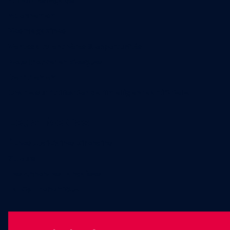
Annonces légales
Abonnement
Nos magazines
Ventes aux enchères & opportunités
Nous trouver en kiosques
Recrutement
Charte sur l’utilisation de l’intelligence artificielle
Legal Medias
Échos Judiciaires Girondins
7 Jours
Les Annonces Landaises
La Vie Economique