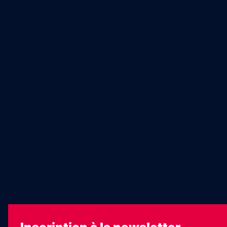
Abonnement
Nos magazines
Ventes aux enchères & opportunités
Nous trouver en kiosques
Recrutement
Charte sur l’utilisation de l’intelligence artificielle
Legal Medias
Échos Judiciaires Girondins
7 Jours
Les Annonces Landaises
La Vie Economique