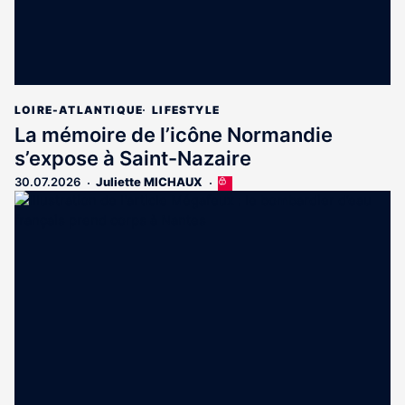
LOIRE-ATLANTIQUE
LIFESTYLE
La mémoire de l’icône Normandie
s’expose à Saint-Nazaire
30.07.2026
Juliette MICHAUX
Cet
article
est
réservé
aux
abonnés