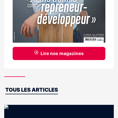
Lire nos magazines
Dernières
TOUS LES ARTICLES
actus