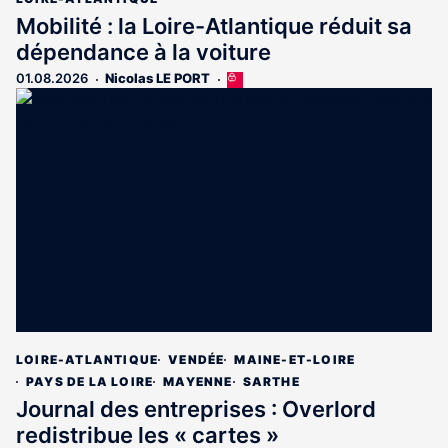
Mobilité : la Loire-Atlantique réduit sa
dépendance à la voiture
01.08.2026
Nicolas LE PORT
Cet
article
est
réservé
aux
abonnés
LOIRE-ATLANTIQUE
VENDÉE
MAINE-ET-LOIRE
PAYS DE LA LOIRE
MAYENNE
SARTHE
Journal des entreprises : Overlord
redistribue les « cartes »