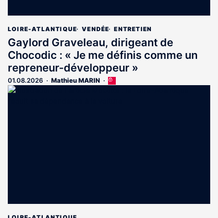
LOIRE-ATLANTIQUE
VENDÉE
ENTRETIEN
Gaylord Graveleau, dirigeant de
Chocodic : « Je me définis comme un
repreneur-développeur »
01.08.2026
Mathieu MARIN
Cet
article
est
réservé
aux
abonnés
LOIRE-ATLANTIQUE