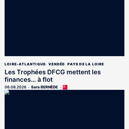
LOIRE-ATLANTIQUE
VENDÉE
PAYS DE LA LOIRE
Les Trophées DFCG mettent les
finances… à flot
06.08.2026
Sara BERNÈDE
Cet
article
est
réservé
aux
abonnés