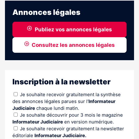
est
réservé
Annonces légales
aux
abonnés
Publiez vos annonces légales
Consultez les annonces légales
Inscription à la newsletter
Je souhaite recevoir gratuitement la synthèse
des annonces légales parues sur l’
Informateur
Judiciaire
chaque lundi matin.
Je souhaite découvrir pour 3 mois le magazine
Informateur Judiciaire
en version numérique.
Je souhaite recevoir gratuitement la newsletter
éditoriale
Informateur Judiciaire.