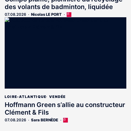
des volants de badminton, liquidée
07.08.2026
Nicolas LE PORT
Cet
article
est
réservé
aux
abonnés
LOIRE-ATLANTIQUE
VENDÉE
Hoffmann Green s’allie au constructeur
Clément & Fils
07.08.2026
Sara BERNÈDE
Cet
article