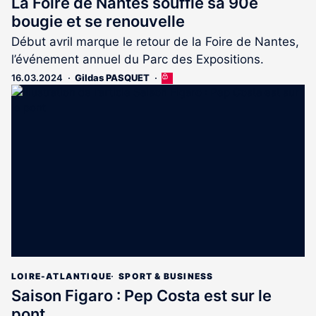
La Foire de Nantes souffle sa 90e
bougie et se renouvelle
Début avril marque le retour de la Foire de Nantes,
l’événement annuel du Parc des Expositions.
16.03.2024
Gildas PASQUET
Cet
article
est
réservé
aux
abonnés
LOIRE-ATLANTIQUE
SPORT & BUSINESS
Saison Figaro : Pep Costa est sur le
pont