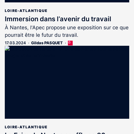
LOIRE-ATLANTIQUE
Immersion dans l’avenir du travail
À Nantes, l'Apec propose une exposition sur ce que
pourrait être le futur du travail.
17.03.2024
Gildas PASQUET
Cet
article
est
réservé
aux
abonnés
LOIRE-ATLANTIQUE