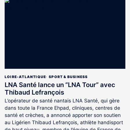
article
est
réservé
aux
abonnés
LOIRE-ATLANTIQUE
SPORT & BUSINESS
LNA Santé lance un “LNA Tour” avec
Thibaud Lefrançois
L’opérateur de santé nantais LNA Santé, qui gère
dans toute la France Ehpad, cliniques, centres de
santé et crèches, a annoncé apporter son soutien
au Ligérien Thibaud Lefrançois, athlète handisport
de haut niveau, membre de l’équipe de France de