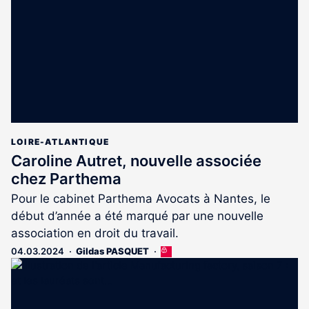
aux
abonnés
LOIRE-ATLANTIQUE
Caroline Autret, nouvelle associée
chez Parthema
Pour le cabinet Parthema Avocats à Nantes, le
début d’année a été marqué par une nouvelle
association en droit du travail.
04.03.2024
Gildas PASQUET
Cet
article
est
réservé
aux