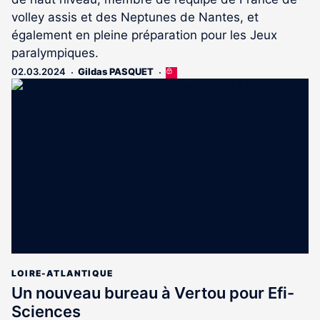
volley assis et des Neptunes de Nantes, et
également en pleine préparation pour les Jeux
paralympiques.
02.03.2024
Gildas PASQUET
Cet
article
est
réservé
aux
abonnés
LOIRE-ATLANTIQUE
Un nouveau bureau à Vertou pour Efi-
Sciences