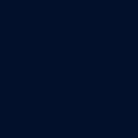
Contact
Annonces légales
Abonnement
Nos magazines
Ventes aux enchères & opportunités
Nous trouver en kiosques
Recrutement
Charte sur l’utilisation de l’intelligence artificielle
Legal Medias
Échos Judiciaires Girondins
7 Jours
Les Annonces Landaises
La Vie Economique