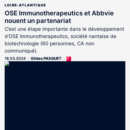
LOIRE-ATLANTIQUE
OSE Immunotherapeutics et Abbvie
nouent un partenariat
C’est une étape importante dans le développement
d’OSE Immunotherapeutics, société nantaise de
biotechnologie (60 personnes, CA non
communiqué).
18.03.2024
Gildas PASQUET
Cet
article
est
réservé
aux
abonnés