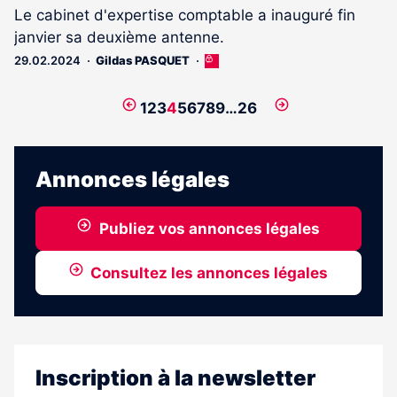
Le cabinet d'expertise comptable a inauguré fin
janvier sa deuxième antenne.
29.02.2024
Gildas PASQUET
Cet
article
est
Page
Page
1
2
3
4
5
6
7
8
9
…
26
réservé
précédente
suivante
aux
abonnés
Annonces légales
Publiez vos annonces légales
Consultez les annonces légales
Inscription à la newsletter