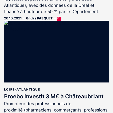
Atlantique), avec des données de la Dreal et
financé à hauteur de 50 % par le Département.
20.10.2021
Gildas PASQUET
Cet
article
est
réservé
aux
abonnés
LOIRE-ATLANTIQUE
Proébo investit 3 M€ à Châteaubriant
Promoteur des professionnels de
proximité (pharmaciens, commerçants, professions