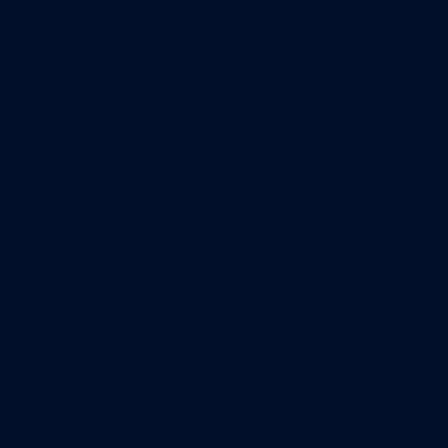
Qui sommes-nous
Contact
Annonces légales
Abonnement
Nos magazines
Ventes aux enchères & opportunités
Nous trouver en kiosques
Recrutement
Charte sur l’utilisation de l’intelligence artificielle
Legal Medias
Échos Judiciaires Girondins
7 Jours
Les Annonces Landaises