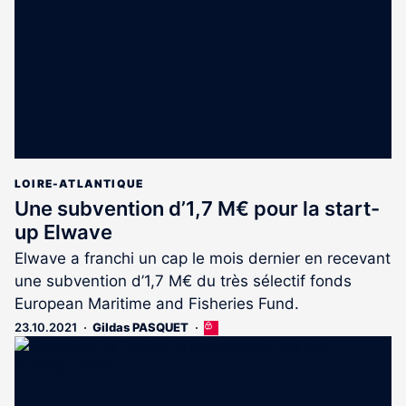
abonnés
LOIRE-ATLANTIQUE
Une subvention d’1,7 M€ pour la start-
up Elwave
Elwave a franchi un cap le mois dernier en recevant
une subvention d’1,7 M€ du très sélectif fonds
European Maritime and Fisheries Fund.
23.10.2021
Gildas PASQUET
Cet
article
est
réservé
aux