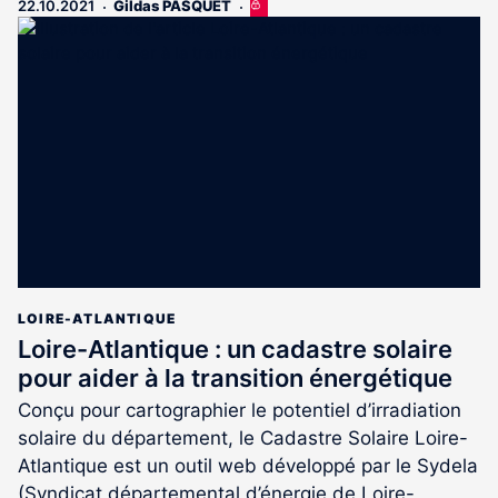
22.10.2021
Gildas PASQUET
Cet
article
est
réservé
aux
abonnés
LOIRE-ATLANTIQUE
Loire-Atlantique : un cadastre solaire
pour aider à la transition énergétique
Conçu pour cartographier le potentiel d’irradiation
solaire du département, le Cadastre Solaire Loire-
Atlantique est un outil web développé par le Sydela
(Syndicat départemental d’énergie de Loire-