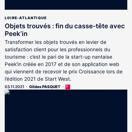
LOIRE-ATLANTIQUE
Objets trouvés : fin du casse-tête avec
Peek’in
Transformer les objets trouvés en levier de
satisfaction client pour les professionnels du
tourisme : c’est le pari de la start-up nantaise
Peek’in créée en 2017 et de son application web
qui viennent de recevoir le prix Croissance lors de
l’édition 2021 de Start West.
03.11.2021
Gildas PASQUET
Cet
article
est
réservé
aux
abonnés