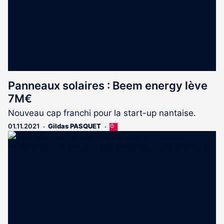
Panneaux solaires : Beem energy lève
7M€
Nouveau cap franchi pour la start-up nantaise.
01.11.2021
Gildas PASQUET
Cet
article
est
réservé
aux
abonnés