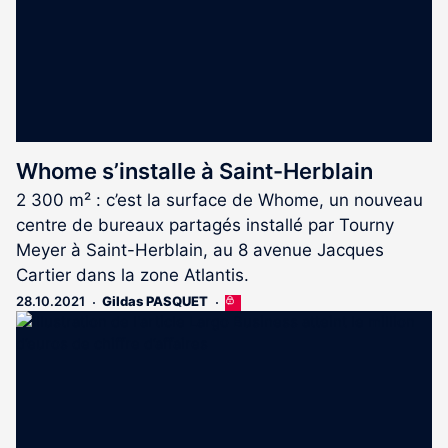
Whome s’installe à Saint-Herblain
2 300 m² : c’est la surface de Whome, un nouveau
centre de bureaux partagés installé par Tourny
Meyer à Saint-Herblain, au 8 avenue Jacques
Cartier dans la zone Atlantis.
28.10.2021
Gildas PASQUET
Cet
article
est
réservé
aux
abonnés