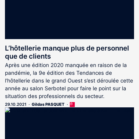
L’hôtellerie manque plus de personnel
que de clients
Après une édition 2020 manquée en raison de la
pandémie, la 9e édition des Tendances de
l’hôtellerie dans le grand Ouest s’est déroulée cette
année au salon Serbotel pour faire le point sur la
situation des professionnels du secteur.
29.10.2021
Gildas PASQUET
Cet
article
est
réservé
aux
abonnés