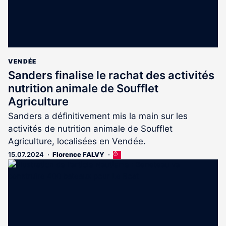
VENDÉE
Sanders finalise le rachat des activités
nutrition animale de Soufflet
Agriculture
Sanders a définitivement mis la main sur les
activités de nutrition animale de Soufflet
Agriculture, localisées en Vendée.
15.07.2024
Florence FALVY
Cet
article
est
réservé
aux
abonnés