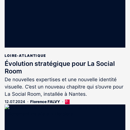
abonnés
LOIRE-ATLANTIQUE
Évolution stratégique pour La Social
Room
De nouvelles expertises et une nouvelle identité
visuelle. C’est un nouveau chapitre qui s’ouvre pour
La Social Room, installée à Nantes.
12.07.2024
Florence FALVY
Cet
article
est
réservé
aux
abonnés