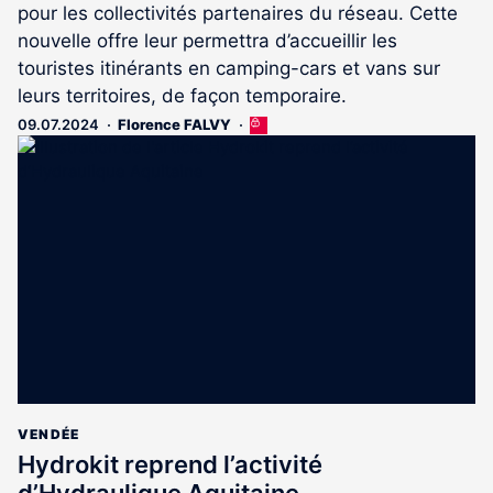
pour les collectivités partenaires du réseau. Cette
nouvelle offre leur permettra d’accueillir les
touristes itinérants en camping-cars et vans sur
leurs territoires, de façon temporaire.
09.07.2024
Florence FALVY
Cet
article
est
réservé
aux
abonnés
VENDÉE
Hydrokit reprend l’activité
d’Hydraulique Aquitaine