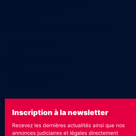
Ventes aux enchères & opportunités
Nous trouver en kiosques
Recrutement
Charte sur l’utilisation de l’intelligence artificielle
Legal Medias
Échos Judiciaires Girondins
7 Jours
Les Annonces Landaises
La Vie Economique
Inscription à la newsletter
Recevez les dernières actualités ainsi que nos
annonces judiciaires et légales directement