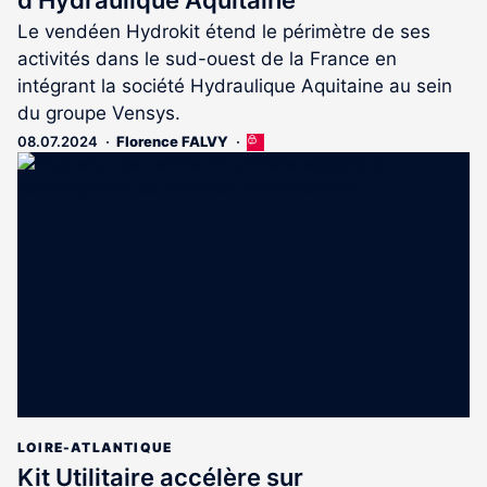
Le vendéen Hydrokit étend le périmètre de ses
activités dans le sud-ouest de la France en
intégrant la société Hydraulique Aquitaine au sein
du groupe Vensys.
08.07.2024
Florence FALVY
Cet
article
est
réservé
aux
abonnés
LOIRE-ATLANTIQUE
Kit Utilitaire accélère sur