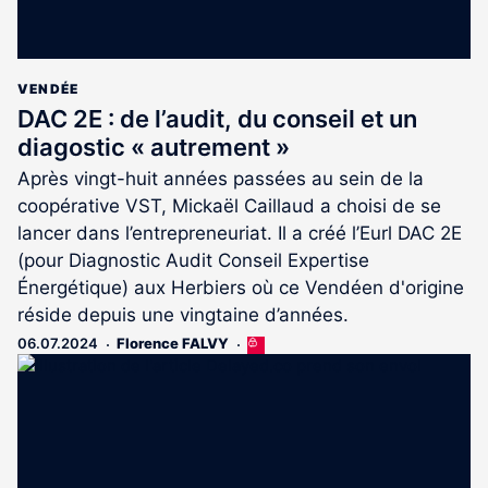
VENDÉE
DAC 2E : de l’audit, du conseil et un
diagostic « autrement »
Après vingt-huit années passées au sein de la
coopérative VST, Mickaël Caillaud a choisi de se
lancer dans l’entrepreneuriat. Il a créé l’Eurl DAC 2E
(pour Diagnostic Audit Conseil Expertise
Énergétique) aux Herbiers où ce Vendéen d'origine
réside depuis une vingtaine d’années.
06.07.2024
Florence FALVY
Cet
article
est
réservé
aux
abonnés