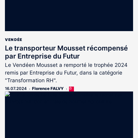
VENDÉE
Le transporteur Mousset récompensé
par Entreprise du Futur
Le Vendéen Mousset a remporté le trophée 2024
remis par Entreprise du Futur, dans la catégorie
"Transformation RH".
16.07.2024
Florence FALVY
Cet
article
est
réservé
aux
abonnés