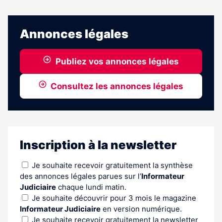
précédente
suivante
aux
abonnés
Annonces légales
Publiez vos annonces légales
Consultez les annonces légales
Inscription à la newsletter
Je souhaite recevoir gratuitement la synthèse
des annonces légales parues sur l’
Informateur
Judiciaire
chaque lundi matin.
Je souhaite découvrir pour 3 mois le magazine
Informateur Judiciaire
en version numérique.
Je souhaite recevoir gratuitement la newsletter