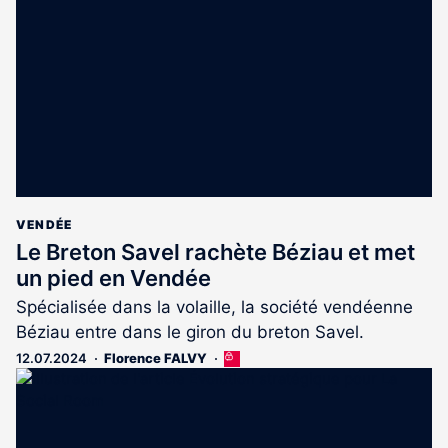
réservé
aux
abonnés
VENDÉE
Le Breton Savel rachète Béziau et met
un pied en Vendée
Spécialisée dans la volaille, la société vendéenne
Béziau entre dans le giron du breton Savel.
12.07.2024
Florence FALVY
Cet
article
est
réservé
aux