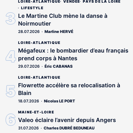
LOIRE-ATLANTIQUE
VENDÉE
PAYS DE LA LOIRE
est
réservé
LIFESTYLE
aux
Le Martine Club mène la danse à
abonnés
Noirmoutier
28.07.2026
Marline HERVÉ
LOIRE-ATLANTIQUE
Mégafeux : le bombardier d’eau français
prend corps à Nantes
29.07.2026
Éric CABANAS
LOIRE-ATLANTIQUE
Flowrette accélère sa relocalisation à
Blain
18.07.2026
Nicolas LE PORT
MAINE-ET-LOIRE
Valeo éclaire l’avenir depuis Angers
31.07.2026
Charles DUBRÉ BEDUNEAU