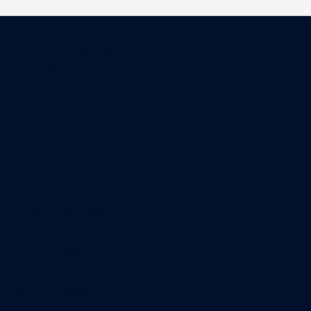
Coordonnées
15 Boulevard Gabriel Guist'Hau
44000 Nantes
02 40 47 00 28
A propos
Qui sommes-nous
Contact
Annonces légales
Abonnement
Nos magazines