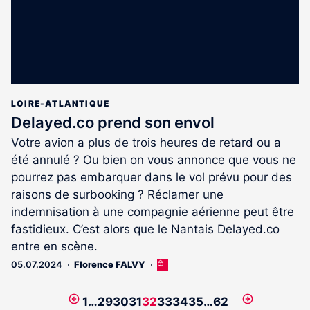
LOIRE-ATLANTIQUE
Delayed.co prend son envol
Votre avion a plus de trois heures de retard ou a
été annulé ? Ou bien on vous annonce que vous ne
pourrez pas embarquer dans le vol prévu pour des
raisons de surbooking ? Réclamer une
indemnisation à une compagnie aérienne peut être
fastidieux. C’est alors que le Nantais Delayed.co
entre en scène.
05.07.2024
Florence FALVY
Cet
article
est
Page
Page
1
…
29
30
31
32
33
34
35
…
62
réservé