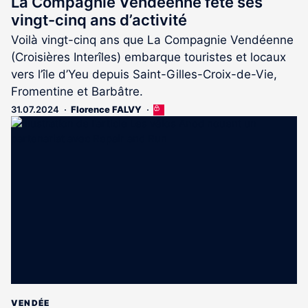
La Compagnie Vendéenne fête ses
vingt-cinq ans d’activité
Voilà vingt-cinq ans que La Compagnie Vendéenne
(Croisières Interîles) embarque touristes et locaux
vers l’île d’Yeu depuis Saint-Gilles-Croix-de-Vie,
Fromentine et Barbâtre.
31.07.2024
Florence FALVY
Cet
article
est
réservé
aux
abonnés
VENDÉE