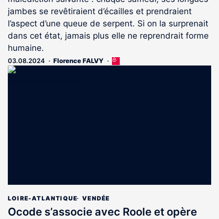
jambes se revêtiraient d’écailles et prendraient
l’aspect d’une queue de serpent. Si on la surprenait
dans cet état, jamais plus elle ne reprendrait forme
humaine.
03.08.2024
Florence FALVY
Cet
article
est
réservé
aux
abonnés
LOIRE-ATLANTIQUE
VENDÉE
Ocode s’associe avec Roole et opère