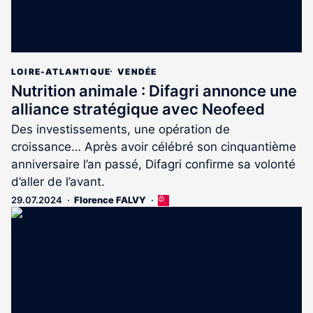
LOIRE-ATLANTIQUE
VENDÉE
Nutrition animale : Difagri annonce une
alliance stratégique avec Neofeed
Des investissements, une opération de
croissance… Après avoir célébré son cinquantième
anniversaire l’an passé, Difagri confirme sa volonté
d’aller de l’avant.
29.07.2024
Florence FALVY
Cet
article
est
réservé
aux
abonnés