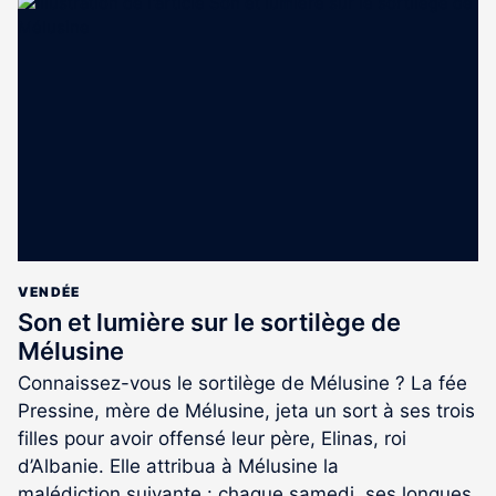
article
est
réservé
aux
abonnés
VENDÉE
Son et lumière sur le sortilège de
Mélusine
Connaissez-vous le sortilège de Mélusine ? La fée
Pressine, mère de Mélusine, jeta un sort à ses trois
filles pour avoir offensé leur père, Elinas, roi
d’Albanie. Elle attribua à Mélusine la
malédiction suivante : chaque samedi, ses longues