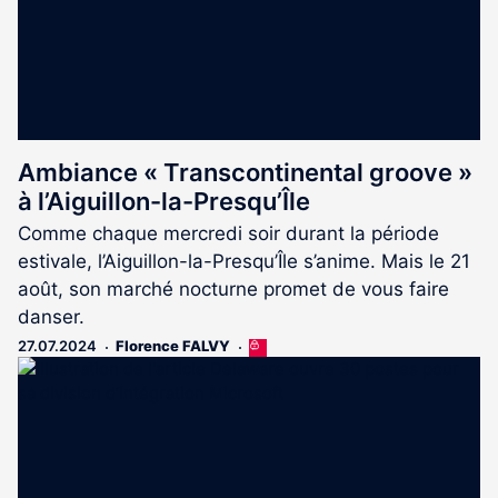
Ambiance « Transcontinental groove »
à l’Aiguillon-la-Presqu’Île
Comme chaque mercredi soir durant la période
estivale, l’Aiguillon-la-Presqu’Île s’anime. Mais le 21
août, son marché nocturne promet de vous faire
danser.
27.07.2024
Florence FALVY
Cet
article
est
réservé
aux
abonnés