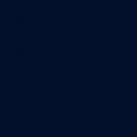
Coordonnées
15 Boulevard Gabriel Guist'Hau
44000 Nantes
02 40 47 00 28
A propos
Qui sommes-nous
Contact
Annonces légales
Abonnement
Nos magazines
Ventes aux enchères & opportunités