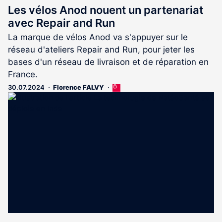
Les vélos Anod nouent un partenariat
avec Repair and Run
La marque de vélos Anod va s'appuyer sur le
réseau d'ateliers Repair and Run, pour jeter les
bases d'un réseau de livraison et de réparation en
France.
30.07.2024
Florence FALVY
Cet
article
est
réservé
aux
abonnés