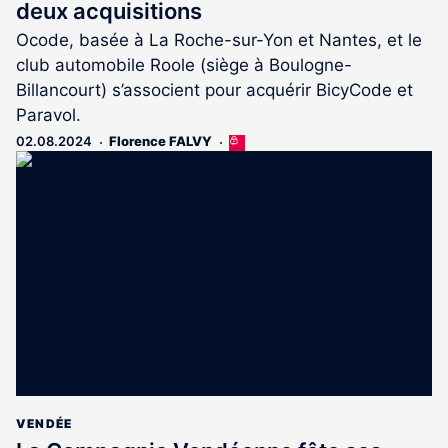
deux acquisitions
Ocode, basée à La Roche-sur-Yon et Nantes, et le
club automobile Roole (siège à Boulogne-
Billancourt) s’associent pour acquérir BicyCode et
Paravol.
02.08.2024
Florence FALVY
Cet
article
est
réservé
aux
abonnés
VENDÉE