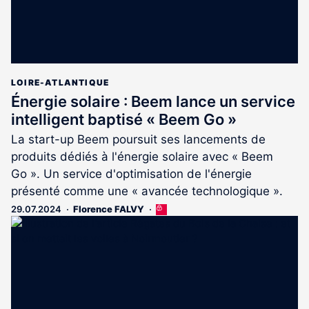
LOIRE-ATLANTIQUE
Énergie solaire : Beem lance un service
intelligent baptisé « Beem Go »
La start-up Beem poursuit ses lancements de
produits dédiés à l'énergie solaire avec « Beem
Go ». Un service d'optimisation de l'énergie
présenté comme une « avancée technologique ».
29.07.2024
Florence FALVY
Cet
article
est
réservé
aux
abonnés