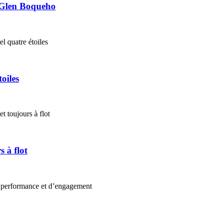
 Glen Boqueho
oiles
 à flot