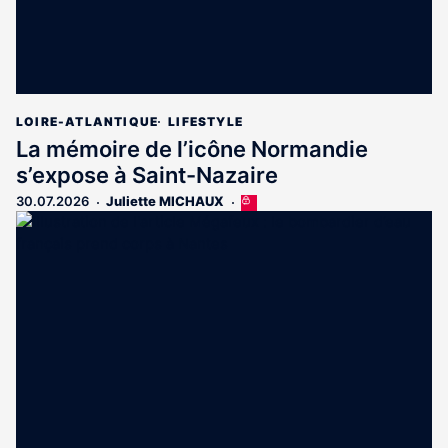
LOIRE-ATLANTIQUE
LIFESTYLE
La mémoire de l’icône Normandie
s’expose à Saint-Nazaire
30.07.2026
Juliette MICHAUX
Cet
article
est
réservé
aux
abonnés