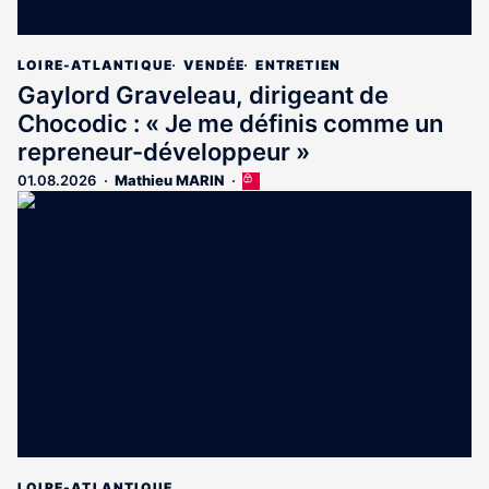
LOIRE-ATLANTIQUE
VENDÉE
ENTRETIEN
Gaylord Graveleau, dirigeant de
Chocodic : « Je me définis comme un
repreneur-développeur »
01.08.2026
Mathieu MARIN
Cet
article
est
réservé
aux
abonnés
LOIRE-ATLANTIQUE