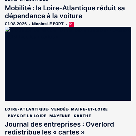
Mobilité : la Loire-Atlantique réduit sa
dépendance à la voiture
01.08.2026
Nicolas LE PORT
Cet
article
est
réservé
aux
abonnés
LOIRE-ATLANTIQUE
VENDÉE
MAINE-ET-LOIRE
PAYS DE LA LOIRE
MAYENNE
SARTHE
Journal des entreprises : Overlord
redistribue les « cartes »