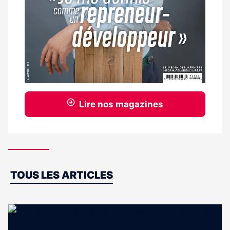
Lire nos magazines
Dernières
TOUS LES ARTICLES
actus