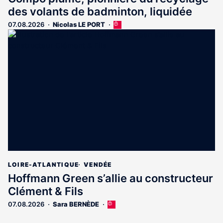
des volants de badminton, liquidée
07.08.2026
Nicolas LE PORT
Cet
article
est
réservé
aux
abonnés
LOIRE-ATLANTIQUE
VENDÉE
Hoffmann Green s’allie au constructeur
Clément & Fils
07.08.2026
Sara BERNÈDE
Cet
article