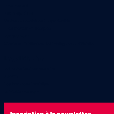
Abonnement
Nos magazines
Ventes aux enchères & opportunités
Nous trouver en kiosques
Recrutement
Charte sur l’utilisation de l’intelligence artificielle
Legal Medias
Échos Judiciaires Girondins
7 Jours
Les Annonces Landaises
La Vie Economique