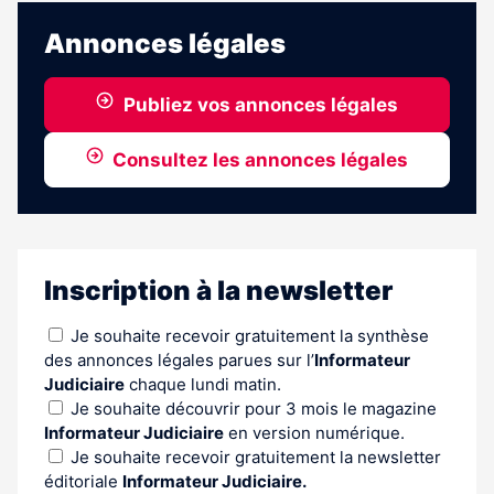
est
réservé
Annonces légales
aux
abonnés
Publiez vos annonces légales
Consultez les annonces légales
Inscription à la newsletter
Je souhaite recevoir gratuitement la synthèse
des annonces légales parues sur l’
Informateur
Judiciaire
chaque lundi matin.
Je souhaite découvrir pour 3 mois le magazine
Informateur Judiciaire
en version numérique.
Je souhaite recevoir gratuitement la newsletter
éditoriale
Informateur Judiciaire.