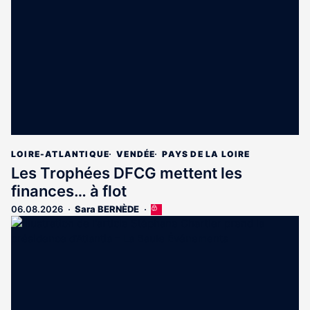
LOIRE-ATLANTIQUE
VENDÉE
PAYS DE LA LOIRE
Les Trophées DFCG mettent les
finances… à flot
06.08.2026
Sara BERNÈDE
Cet
article
est
réservé
aux
abonnés