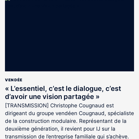
est
réservé
aux
abonnés
VENDÉE
« L’essentiel, c’est le dialogue, c’est
d’avoir une vision partagée »
[TRANSMISSION] Christophe Cougnaud est
dirigeant du groupe vendéen Cougnaud, spécialiste
de la construction modulaire. Représentant de la
deuxième génération, il revient pour IJ sur la
transmission de l’entreprise familiale qui s’achève.