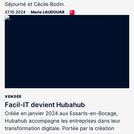
Séjourné et Cécile Bodin.
27.10.2024
Marie LAUDOUAR
Cet
article
est
réservé
aux
abonnés
VENDÉE
Facil-IT devient Hubahub
Créée en janvier 2024 aux Essarts-en-Bocage,
Hubahub accompagne les entreprises dans leur
transformation digitale. Portée par la création