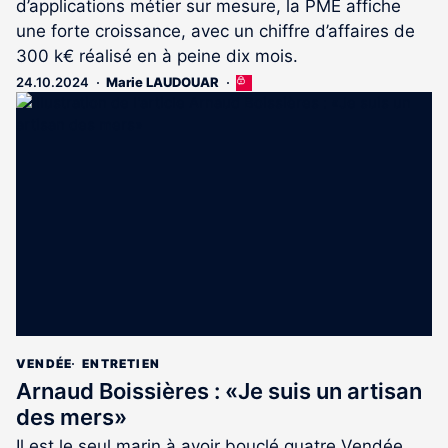
d’applications métier sur mesure, la PME affiche
une forte croissance, avec un chiffre d’affaires de
300 k€ réalisé en à peine dix mois.
24.10.2024
Marie LAUDOUAR
Cet
article
est
réservé
aux
abonnés
VENDÉE
ENTRETIEN
Arnaud Boissières : «Je suis un artisan
des mers»
Il est le seul marin à avoir bouclé quatre Vendée