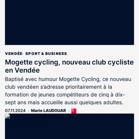
VENDÉE
SPORT & BUSINESS
Mogette cycling, nouveau club cycliste
en Vendée
Baptisé avec humour Mogette Cycling, ce nouveau
club vendéen s’adresse prioritairement à la
formation de jeunes compétiteurs de cinq à dix-
sept ans mais accueille aussi quelques adultes.
07.11.2024
Marie LAUDOUAR
Cet
article
est
réservé
aux