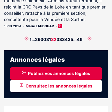
l’audience solennelle. Administrateur territorial, il
rejoint la CRC Pays de la Loire en tant que premier
conseiller, rattaché à la première section,
compétente pour la Vendée et la Sarthe.
13.10.2024
Marie LAUDOUAR
Cet
article
est
Page
Page
1
…
29
30
31
32
33
34
35
…
46
réservé
précédente
suivante
aux
abonnés
Annonces légales
Publiez vos annonces légales
Consultez les annonces légales