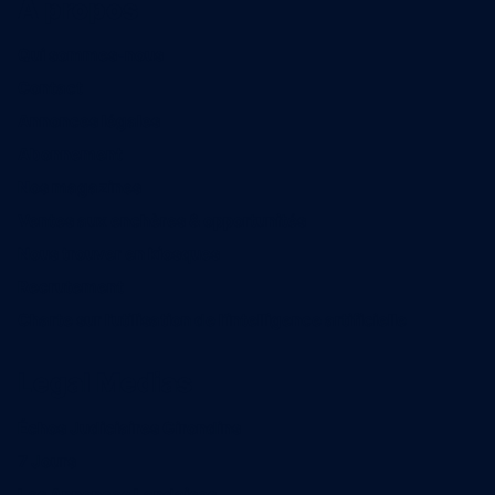
A propos
Qui sommes-nous
Contact
Annonces légales
Abonnement
Nos magazines
Ventes aux enchères & opportunités
Nous trouver en kiosques
Recrutement
Charte sur l’utilisation de l’intelligence artificielle
Legal Medias
Échos Judiciaires Girondins
7 Jours
Les Annonces Landaises