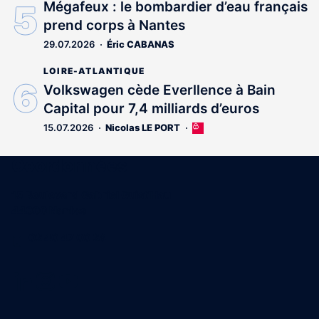
Mégafeux : le bombardier d’eau français
prend corps à Nantes
29.07.2026
Éric CABANAS
LOIRE-ATLANTIQUE
Volkswagen cède Everllence à Bain
Capital pour 7,4 milliards d’euros
15.07.2026
Nicolas LE PORT
Cet
article
est
Coordonnées
réservé
aux
15 Boulevard Gabriel Guist'Hau
abonnés
44000 Nantes
02 40 47 00 28