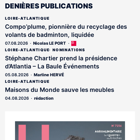
DENIÈRES PUBLICATIONS
LOIRE-ATLANTIQUE
Compo’plume, pionnière du recyclage des
volants de badminton, liquidée
07.08.2026
Nicolas LE PORT
Cet
article
LOIRE-ATLANTIQUE
NOMINATIONS
est
Stéphane Chartier prend la présidence
réservé
d’Atlantia – La Baule Événements
aux
abonnés
05.08.2026
Marline HERVÉ
LOIRE-ATLANTIQUE
Maisons du Monde sauve les meubles
04.08.2026
rédaction
Notre
dernier