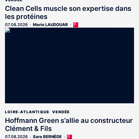
Clean Cells muscle son expertise dans
les protéines
07.08.2026
Marie LAUDOUAR
Cet
article
est
réservé
aux
abonnés
LOIRE-ATLANTIQUE
VENDÉE
Hoffmann Green s’allie au constructeur
Clément & Fils
07.08.2026
Sara BERNÈDE
Cet