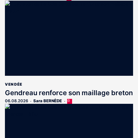
article
est
réservé
aux
abonnés
VENDÉE
Gendreau renforce son maillage breton
06.08.2026
Sara BERNÈDE
Cet
article
est
réservé
aux
abonnés