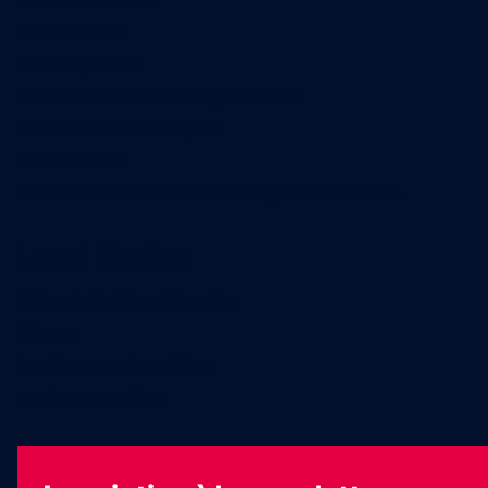
Abonnement
Nos magazines
Ventes aux enchères & opportunités
Nous trouver en kiosques
Recrutement
Charte sur l’utilisation de l’intelligence artificielle
Legal Medias
Échos Judiciaires Girondins
7 Jours
Les Annonces Landaises
La Vie Economique