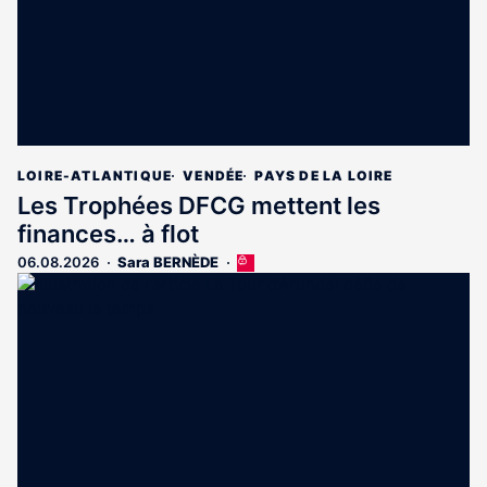
LOIRE-ATLANTIQUE
VENDÉE
PAYS DE LA LOIRE
Les Trophées DFCG mettent les
finances… à flot
06.08.2026
Sara BERNÈDE
Cet
article
est
réservé
aux
abonnés