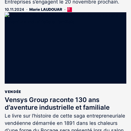
Entreprises s’engagent le 20 novembre prochain.
10.11.2024
Marie LAUDOUAR
Cet
article
est
réservé
aux
abonnés
VENDÉE
Vensys Group raconte 130 ans
d’aventure industrielle et familiale
Le livre sur l’histoire de cette saga entrepreneuriale
vendéenne démarrée en 1891 dans les chaleurs
d'une forge du Bocage sera présenté lors du salon