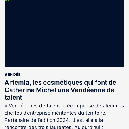
est
réservé
aux
abonnés
VENDÉE
Artemia, les cosmétiques qui font de
Catherine Michel une Vendéenne de
talent
« Vendéennes de talent » récompense des femmes
cheffes d’entreprise méritantes du territoire.
Partenaire de l’édition 2024, IJ est allé à la
rencontre des trois lauréates. Aujourd’hui :