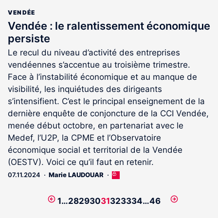
VENDÉE
Vendée : le ralentissement économique
persiste
Le recul du niveau d’activité des entreprises
vendéennes s’accentue au troisième trimestre.
Face à l’instabilité économique et au manque de
visibilité, les inquiétudes des dirigeants
s’intensifient. C’est le principal enseignement de la
dernière enquête de conjoncture de la CCI Vendée,
menée début octobre, en partenariat avec le
Medef, l’U2P, la CPME et l’Observatoire
économique social et territorial de la Vendée
(OESTV). Voici ce qu’il faut en retenir.
07.11.2024
Marie LAUDOUAR
Cet
article
est
Page
Page
1
…
28
29
30
31
32
33
34
…
46
réservé
précédente
suivante
aux