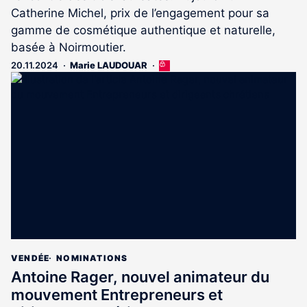
Catherine Michel, prix de l’engagement pour sa
gamme de cosmétique authentique et naturelle,
basée à Noirmoutier.
20.11.2024
Marie LAUDOUAR
Cet
article
est
réservé
aux
abonnés
VENDÉE
NOMINATIONS
Antoine Rager, nouvel animateur du
mouvement Entrepreneurs et