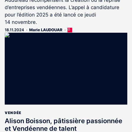
d’entreprises vendéennes. L’appel à candidature
pour l’édition 2025 a été lancé ce jeudi
14 novembre.
18.11.2024
Marie LAUDOUAR
Cet
article
est
réservé
aux
abonnés
VENDÉE
Alison Boisson, pâtissière passionnée
et Vendéenne de talent