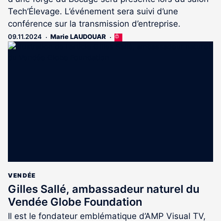
Tech’Élevage. L’événement sera suivi d’une
conférence sur la transmission d’entreprise.
09.11.2024
Marie LAUDOUAR
Cet
article
est
réservé
aux
abonnés
VENDÉE
Gilles Sallé, ambassadeur naturel du
Vendée Globe Foundation
Il est le fondateur emblématique d’AMP Visual TV,