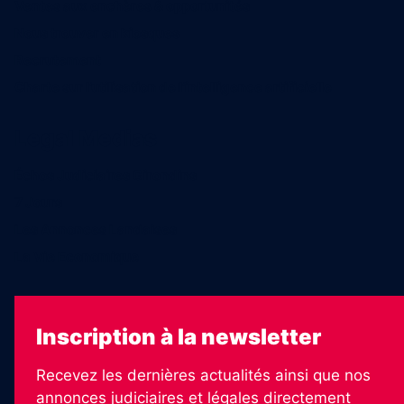
Ventes aux enchères & opportunités
Nous trouver en kiosques
Recrutement
Charte sur l’utilisation de l’intelligence artificielle
Legal Medias
Échos Judiciaires Girondins
7 Jours
Les Annonces Landaises
La Vie Economique
Inscription à la newsletter
Recevez les dernières actualités ainsi que nos
annonces judiciaires et légales directement