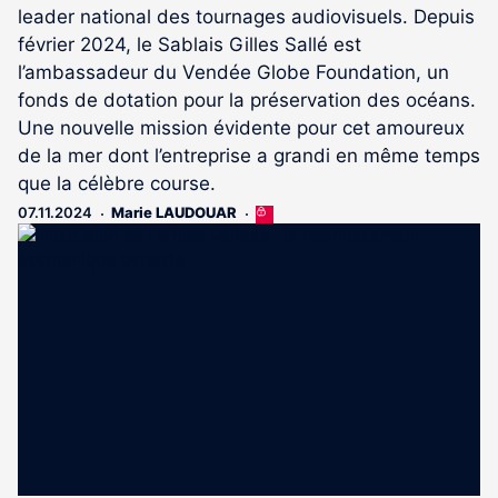
leader national des tournages audiovisuels. Depuis
février 2024, le Sablais Gilles Sallé est
l’ambassadeur du Vendée Globe Foundation, un
fonds de dotation pour la préservation des océans.
Une nouvelle mission évidente pour cet amoureux
de la mer dont l’entreprise a grandi en même temps
que la célèbre course.
07.11.2024
Marie LAUDOUAR
Cet
article
est
réservé
aux
abonnés