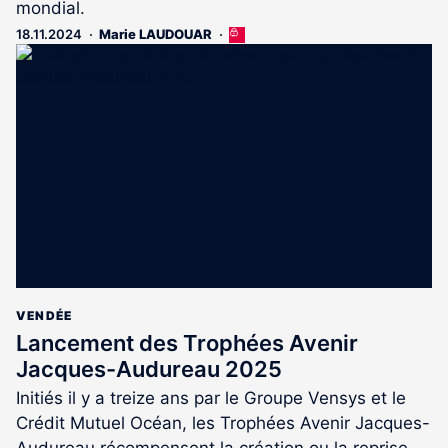
mondial.
18.11.2024
Marie LAUDOUAR
Cet
article
est
réservé
aux
abonnés
VENDÉE
Lancement des Trophées Avenir
Jacques-Audureau 2025
Initiés il y a treize ans par le Groupe Vensys et le
Crédit Mutuel Océan, les Trophées Avenir Jacques-
Audureau récompensent la création ou la reprise