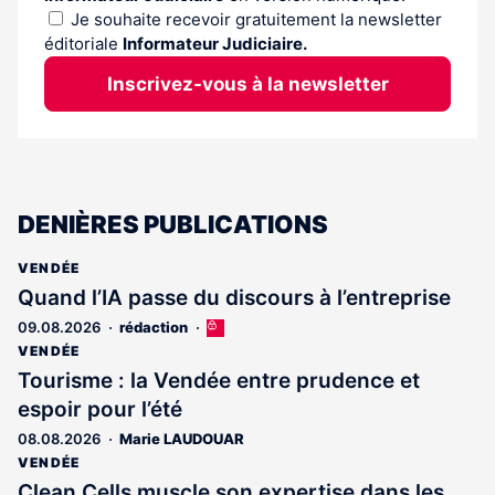
Je souhaite recevoir gratuitement la newsletter
éditoriale
Informateur Judiciaire.
Inscrivez-vous à la newsletter
DENIÈRES PUBLICATIONS
VENDÉE
Quand l’IA passe du discours à l’entreprise
09.08.2026
rédaction
Cet
article
VENDÉE
est
Tourisme : la Vendée entre prudence et
réservé
espoir pour l’été
aux
abonnés
08.08.2026
Marie LAUDOUAR
VENDÉE
Clean Cells muscle son expertise dans les