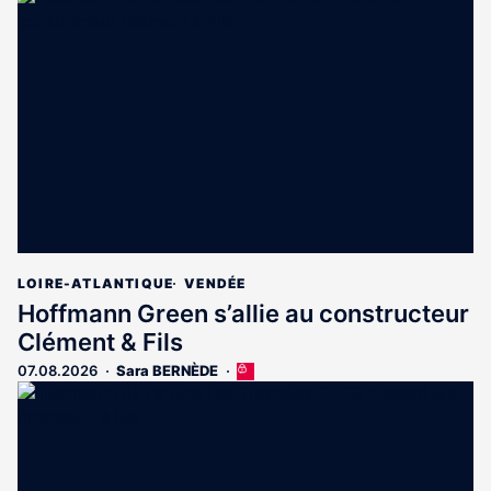
est
réservé
aux
abonnés
LOIRE-ATLANTIQUE
VENDÉE
Hoffmann Green s’allie au constructeur
Clément & Fils
07.08.2026
Sara BERNÈDE
Cet
article
est
réservé
aux
abonnés