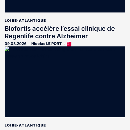
LOIRE-ATLANTIQUE
Biofortis accélère l’essai clinique de
Regenlife contre Alzheimer
09.08.2026
Nicolas LE PORT
Cet
article
est
réservé
aux
abonnés
LOIRE-ATLANTIQUE