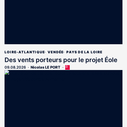
LOIRE-ATLANTIQUE
VENDÉE
PAYS DE LA LOIRE
Des vents porteurs pour le projet Éole
09.08.2026
Nicolas LE PORT
Cet
article
est
réservé
aux
abonnés