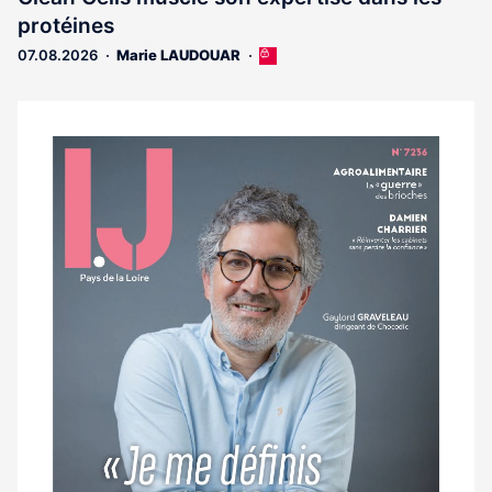
protéines
07.08.2026
Marie LAUDOUAR
Cet
article
est
réservé
aux
Notre
abonnés
dernier
magazine