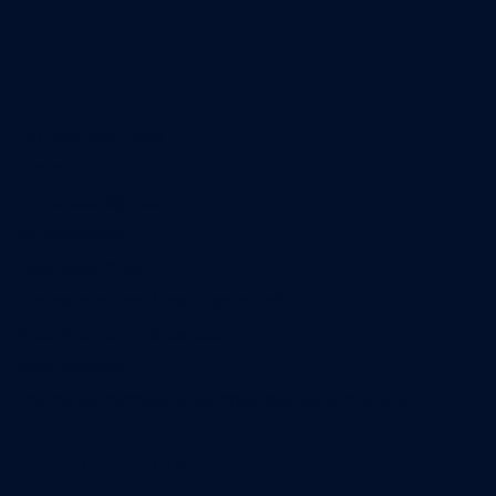
A propos
Qui sommes-nous
Contact
Annonces légales
Abonnement
Nos magazines
Ventes aux enchères & opportunités
Nous trouver en kiosques
Recrutement
Charte sur l’utilisation de l’intelligence artificielle
Legal Medias