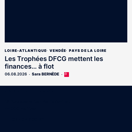
LOIRE-ATLANTIQUE
VENDÉE
PAYS DE LA LOIRE
Les Trophées DFCG mettent les
finances… à flot
06.08.2026
Sara BERNÈDE
Cet
article
est
Coordonnées
réservé
aux
15 Boulevard Gabriel Guist'Hau
abonnés
44000 Nantes
02 40 47 00 28