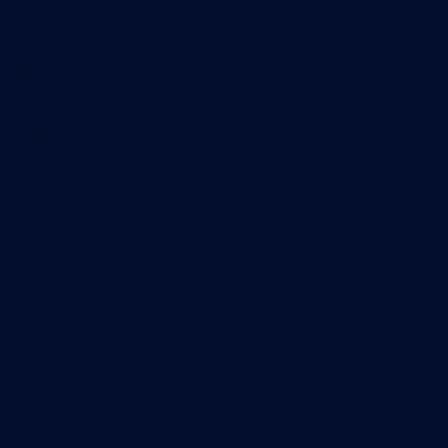
15 Boulevard Gabriel Guist'Hau
44000 Nantes
02 40 47 00 28
A propos
Qui sommes-nous
Contact
Annonces légales
Abonnement
Nos magazines
Ventes aux enchères & opportunités
Nous trouver en kiosques
Recrutement