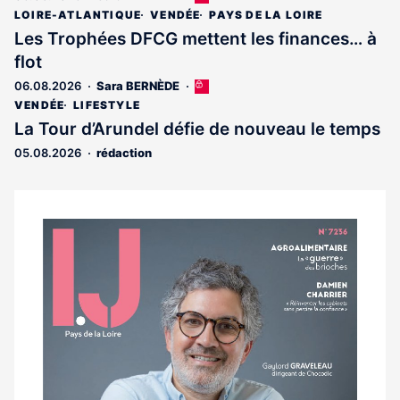
article
LOIRE-ATLANTIQUE
VENDÉE
PAYS DE LA LOIRE
est
Les Trophées DFCG mettent les finances… à
réservé
flot
aux
abonnés
06.08.2026
Sara BERNÈDE
Cet
article
VENDÉE
LIFESTYLE
est
La Tour d’Arundel défie de nouveau le temps
réservé
05.08.2026
rédaction
aux
abonnés
Notre
dernier
magazine