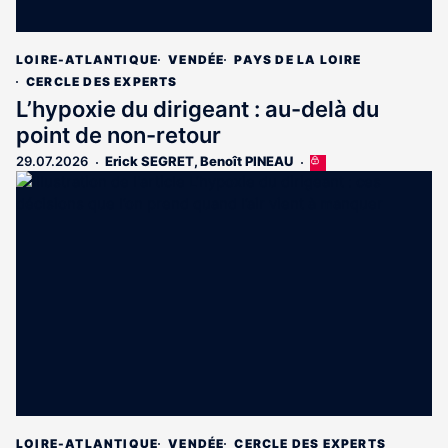
LOIRE-ATLANTIQUE
VENDÉE
PAYS DE LA LOIRE
CERCLE DES EXPERTS
L’hypoxie du dirigeant : au-delà du
point de non-retour
29.07.2026
Erick SEGRET
,
Benoît PINEAU
Cet
article
est
réservé
aux
abonnés
LOIRE-ATLANTIQUE
VENDÉE
CERCLE DES EXPERTS