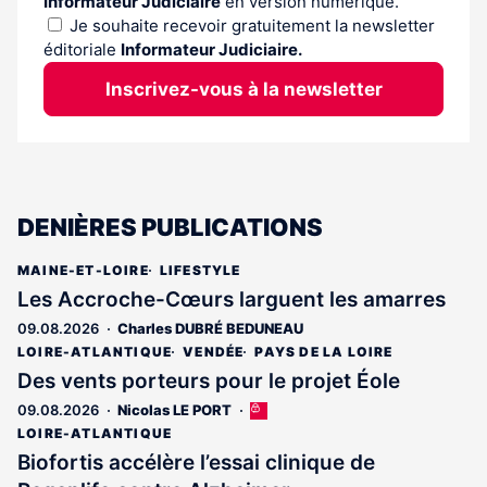
Informateur Judiciaire
en version numérique.
Je souhaite recevoir gratuitement la newsletter
éditoriale
Informateur Judiciaire.
Inscrivez-vous à la newsletter
DENIÈRES PUBLICATIONS
MAINE-ET-LOIRE
LIFESTYLE
Les Accroche-Cœurs larguent les amarres
09.08.2026
Charles DUBRÉ BEDUNEAU
LOIRE-ATLANTIQUE
VENDÉE
PAYS DE LA LOIRE
Des vents porteurs pour le projet Éole
09.08.2026
Nicolas LE PORT
Cet
article
LOIRE-ATLANTIQUE
est
Biofortis accélère l’essai clinique de
réservé