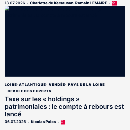
13.07.2026
Charlotte de Kersauson
,
Romain LEMAIRE
Cet
article
est
réservé
aux
abonnés
LOIRE-ATLANTIQUE
VENDÉE
PAYS DE LA LOIRE
CERCLE DES EXPERTS
Taxe sur les « holdings »
patrimoniales : le compte à rebours est
lancé
06.07.2026
Nicolas Palos
Cet
article