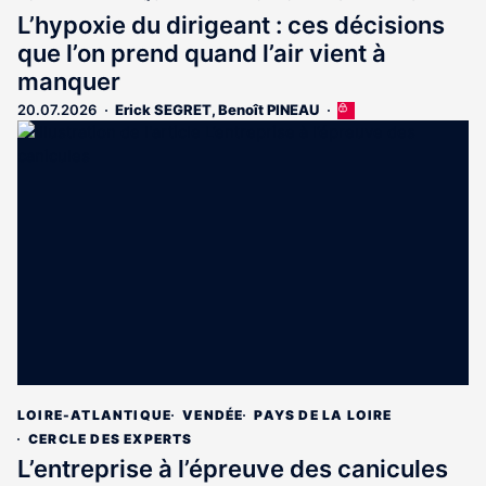
L’hypoxie du dirigeant : ces décisions
que l’on prend quand l’air vient à
manquer
20.07.2026
Erick SEGRET
,
Benoît PINEAU
Cet
article
est
réservé
aux
abonnés
LOIRE-ATLANTIQUE
VENDÉE
PAYS DE LA LOIRE
CERCLE DES EXPERTS
L’entreprise à l’épreuve des canicules