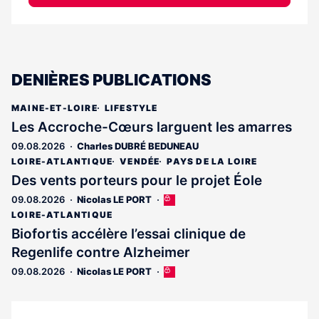
DENIÈRES PUBLICATIONS
MAINE-ET-LOIRE
LIFESTYLE
Les Accroche-Cœurs larguent les amarres
09.08.2026
Charles DUBRÉ BEDUNEAU
LOIRE-ATLANTIQUE
VENDÉE
PAYS DE LA LOIRE
Des vents porteurs pour le projet Éole
09.08.2026
Nicolas LE PORT
Cet
article
LOIRE-ATLANTIQUE
est
Biofortis accélère l’essai clinique de
réservé
Regenlife contre Alzheimer
aux
abonnés
09.08.2026
Nicolas LE PORT
Cet
article
est
réservé