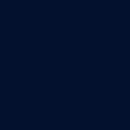
A propos
Qui sommes-nous
Contact
Annonces légales
Abonnement
Nos magazines
Ventes aux enchères & opportunités
Nous trouver en kiosques
Recrutement
Charte sur l’utilisation de l’intelligence artificielle