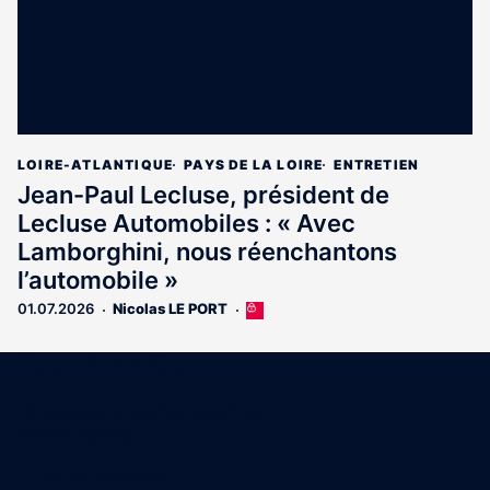
LOIRE-ATLANTIQUE
PAYS DE LA LOIRE
ENTRETIEN
Jean-Paul Lecluse, président de
Lecluse Automobiles : « Avec
Lamborghini, nous réenchantons
l’automobile »
01.07.2026
Nicolas LE PORT
Cet
article
est
Coordonnées
réservé
aux
15 Boulevard Gabriel Guist'Hau
abonnés
44000 Nantes
02 40 47 00 28