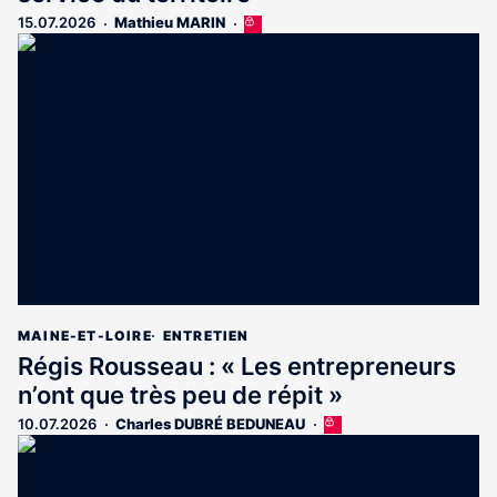
15.07.2026
Mathieu MARIN
Cet
article
est
réservé
aux
abonnés
MAINE-ET-LOIRE
ENTRETIEN
Régis Rousseau : « Les entrepreneurs
n’ont que très peu de répit »
10.07.2026
Charles DUBRÉ BEDUNEAU
Cet
article
est
réservé