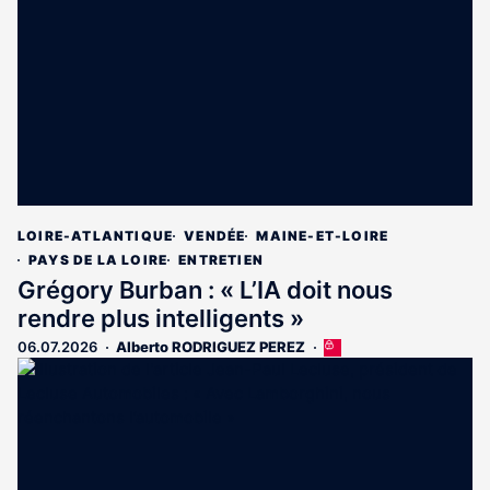
aux
abonnés
LOIRE-ATLANTIQUE
VENDÉE
MAINE-ET-LOIRE
PAYS DE LA LOIRE
ENTRETIEN
Grégory Burban : « L’IA doit nous
rendre plus intelligents »
06.07.2026
Alberto RODRIGUEZ PEREZ
Cet
article
est
réservé
aux
abonnés