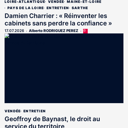
LOIRE-ATLANTIQUE
VENDÉE
MAINE-ET-LOIRE
PAYS DE LA LOIRE
ENTRETIEN
SARTHE
Damien Charrier : « Réinventer les
cabinets sans perdre la confiance »
17.07.2026
Alberto RODRIGUEZ PEREZ
Cet
article
est
réservé
aux
abonnés
VENDÉE
ENTRETIEN
Geoffroy de Baynast, le droit au
service du territoire