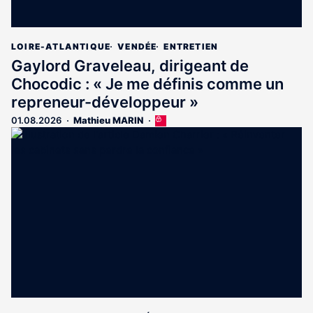
LOIRE-ATLANTIQUE
VENDÉE
ENTRETIEN
Gaylord Graveleau, dirigeant de
Chocodic : « Je me définis comme un
repreneur-développeur »
01.08.2026
Mathieu MARIN
Cet
article
est
réservé
aux
abonnés