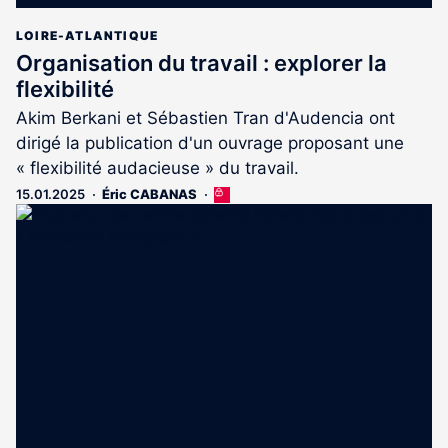
LOIRE-ATLANTIQUE
Organisation du travail : explorer la
flexibilité
Akim Berkani et Sébastien Tran d'Audencia ont
dirigé la publication d'un ouvrage proposant une
« flexibilité audacieuse » du travail.
15.01.2025
Éric CABANAS
Cet
article
est
réservé
aux
abonnés