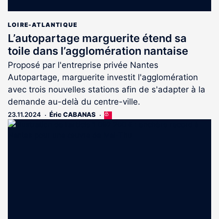
LOIRE-ATLANTIQUE
L’autopartage marguerite étend sa
toile dans l’agglomération nantaise
Proposé par l'entreprise privée Nantes
Autopartage, marguerite investit l'agglomération
avec trois nouvelles stations afin de s'adapter à la
demande au-delà du centre-ville.
23.11.2024
Éric CABANAS
Cet
article
est
réservé
aux
abonnés