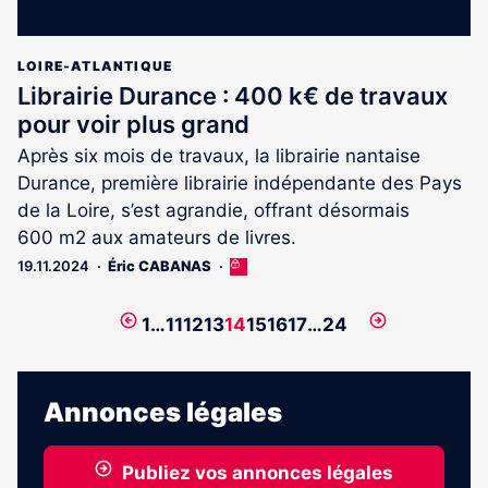
LOIRE-ATLANTIQUE
Librairie Durance : 400 k€ de travaux
pour voir plus grand
Après six mois de travaux, la librairie nantaise
Durance, première librairie indépendante des Pays
de la Loire, s’est agrandie, offrant désormais
600 m2 aux amateurs de livres.
19.11.2024
Éric CABANAS
Cet
article
est
Page
Page
1
…
11
12
13
14
15
16
17
…
24
réservé
précédente
suivante
aux
abonnés
Annonces légales
Publiez vos annonces légales