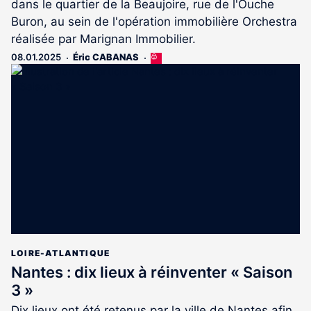
dans le quartier de la Beaujoire, rue de l'Ouche
Buron, au sein de l'opération immobilière Orchestra
réalisée par Marignan Immobilier.
08.01.2025
Éric CABANAS
Cet
article
est
réservé
aux
abonnés
LOIRE-ATLANTIQUE
Nantes : dix lieux à réinventer « Saison
3 »
Dix lieux ont été retenus par la ville de Nantes afin