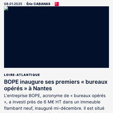
08.01.2025
Éric CABANAS
Cet
article
est
réservé
aux
abonnés
LOIRE-ATLANTIQUE
BOPE inaugure ses premiers « bureaux
opérés » à Nantes
L'entreprise BOPE, acronyme de « bureaux opérés
», a investi près de 6 M€ HT dans un immeuble
flambant neuf, inauguré mi-décembre. Il est situé