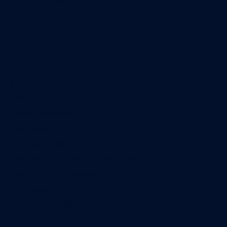
A propos
Qui sommes-nous
Contact
Annonces légales
Abonnement
Nos magazines
Ventes aux enchères & opportunités
Nous trouver en kiosques
Recrutement
Charte sur l’utilisation de l’intelligence artificielle