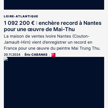
LOIRE-ATLANTIQUE
1 092 200 € : enchère record à Nantes
pour une œuvre de Mai-Thu
La maison de ventes Ivoire Nantes (Couton-
Jamault-Hirn) vient d’enregistrer un record en
France pour une œuvre du peintre Mai Trung Thu.
20.11.2024
Éric CABANAS
Cet
article
est
réservé
aux
abonnés