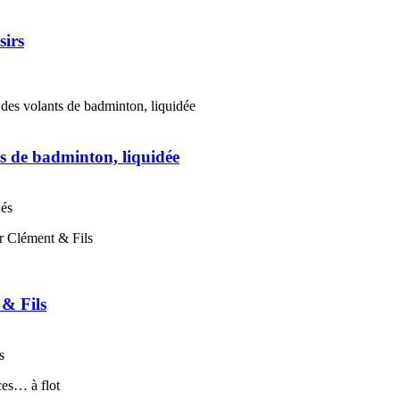
sirs
s de badminton, liquidée
nés
 & Fils
s