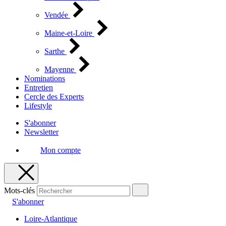
Vendée
Maine-et-Loire
Sarthe
Mayenne
Nominations
Entretien
Cercle des Experts
Lifestyle
S'abonner
Newsletter
Mon compte
Mots-clés
S'abonner
Loire-Atlantique