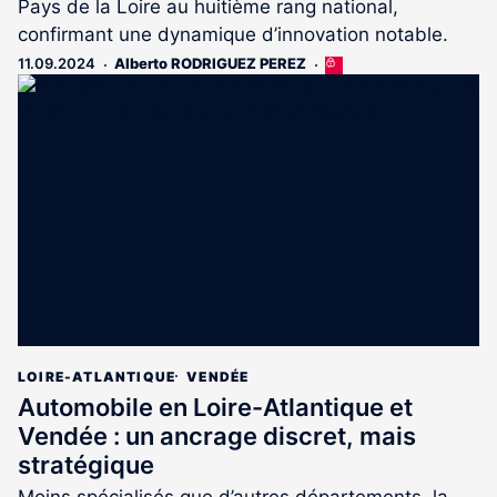
Pays de la Loire au huitième rang national,
confirmant une dynamique d’innovation notable.
11.09.2024
Alberto RODRIGUEZ PEREZ
Cet
article
est
réservé
aux
abonnés
LOIRE-ATLANTIQUE
VENDÉE
Automobile en Loire-Atlantique et
Vendée : un ancrage discret, mais
stratégique
Moins spécialisés que d’autres départements, la