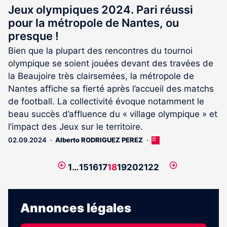
Jeux olympiques 2024. Pari réussi
pour la métropole de Nantes, ou
presque !
Bien que la plupart des rencontres du tournoi
olympique se soient jouées devant des travées de
la Beaujoire très clairsemées, la métropole de
Nantes affiche sa fierté après l’accueil des matchs
de football. La collectivité évoque notamment le
beau succès d’affluence du « village olympique » et
l’impact des Jeux sur le territoire.
02.09.2024
Alberto RODRIGUEZ PEREZ
Cet
article
est
Page
Page
1
…
15
16
17
18
19
20
21
22
réservé
précédente
suivante
aux
abonnés
Annonces légales