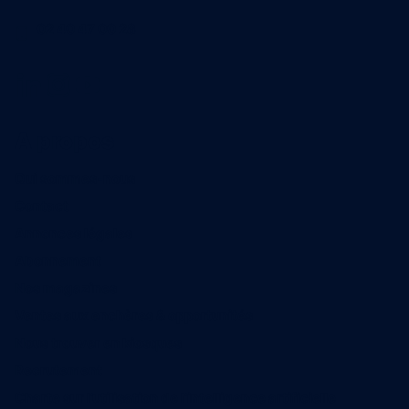
02 40 47 00 28
A propos
Qui sommes-nous
Contact
Annonces légales
Abonnement
Nos magazines
Ventes aux enchères & opportunités
Nous trouver en kiosques
Recrutement
Charte sur l’utilisation de l’intelligence artificielle