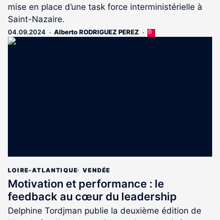
mise en place d’une task force interministérielle à
Saint-Nazaire.
04.09.2024
Alberto RODRIGUEZ PEREZ
Cet
article
est
réservé
aux
abonnés
LOIRE-ATLANTIQUE
VENDÉE
Motivation et performance : le
feedback au cœur du leadership
Delphine Tordjman publie la deuxième édition de