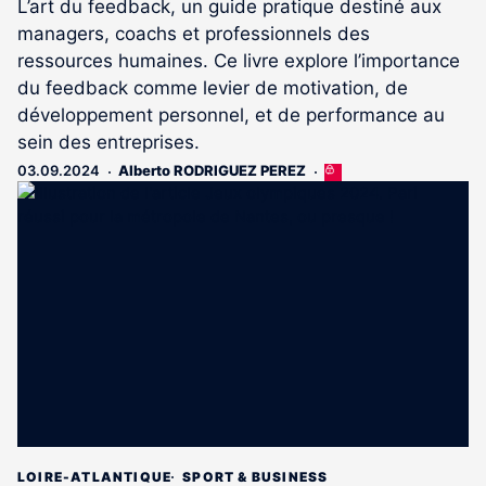
L’art du feedback, un guide pratique destiné aux
managers, coachs et professionnels des
ressources humaines. Ce livre explore l’importance
du feedback comme levier de motivation, de
développement personnel, et de performance au
sein des entreprises.
03.09.2024
Alberto RODRIGUEZ PEREZ
Cet
article
est
réservé
aux
abonnés
LOIRE-ATLANTIQUE
SPORT & BUSINESS