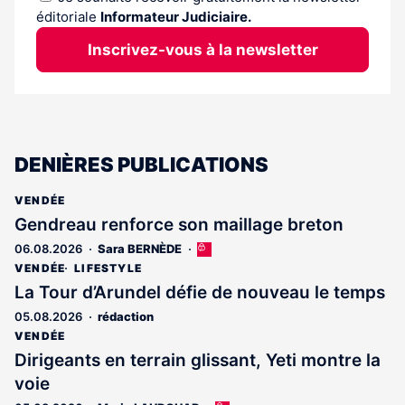
éditoriale
Informateur Judiciaire.
Inscrivez-vous à la newsletter
DENIÈRES PUBLICATIONS
VENDÉE
Gendreau renforce son maillage breton
06.08.2026
Sara BERNÈDE
Cet
article
VENDÉE
LIFESTYLE
est
La Tour d’Arundel défie de nouveau le temps
réservé
05.08.2026
rédaction
aux
abonnés
VENDÉE
Dirigeants en terrain glissant, Yeti montre la
voie