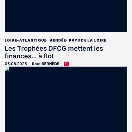
LOIRE-ATLANTIQUE
VENDÉE
PAYS DE LA LOIRE
Les Trophées DFCG mettent les
finances… à flot
06.08.2026
Sara BERNÈDE
Cet
article
est
réservé
aux
abonnés