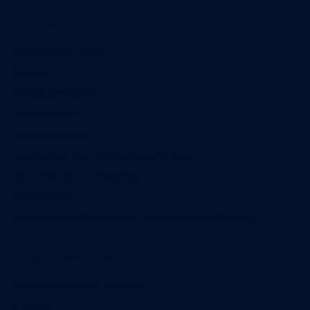
A propos
Qui sommes-nous
Contact
Annonces légales
Abonnement
Nos magazines
Ventes aux enchères & opportunités
Nous trouver en kiosques
Recrutement
Charte sur l’utilisation de l’intelligence artificielle
Legal Medias
Échos Judiciaires Girondins
7 Jours