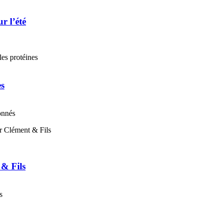
r l’été
es
onnés
 & Fils
s