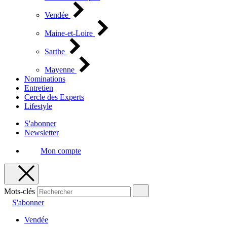
Vendée
Maine-et-Loire
Sarthe
Mayenne
Nominations
Entretien
Cercle des Experts
Lifestyle
S'abonner
Newsletter
Mon compte
Mots-clés
S'abonner
Vendée