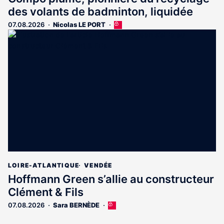
des volants de badminton, liquidée
07.08.2026
Nicolas LE PORT
Cet
article
est
réservé
aux
abonnés
LOIRE-ATLANTIQUE
VENDÉE
Hoffmann Green s’allie au constructeur
Clément & Fils
07.08.2026
Sara BERNÈDE
Cet
article