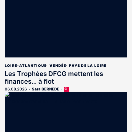
LOIRE-ATLANTIQUE
VENDÉE
PAYS DE LA LOIRE
Les Trophées DFCG mettent les
finances… à flot
06.08.2026
Sara BERNÈDE
Cet
article
est
réservé
aux
abonnés