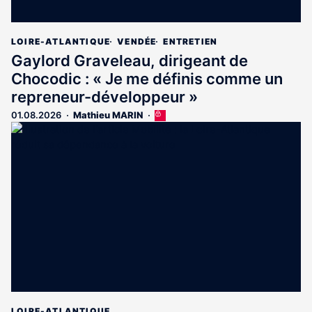
LOIRE-ATLANTIQUE
VENDÉE
ENTRETIEN
Gaylord Graveleau, dirigeant de
Chocodic : « Je me définis comme un
repreneur-développeur »
01.08.2026
Mathieu MARIN
Cet
article
est
réservé
aux
abonnés
LOIRE-ATLANTIQUE