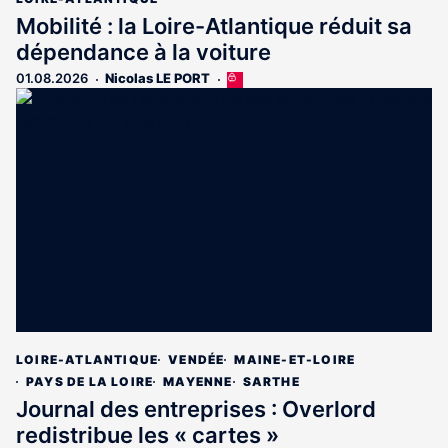
Mobilité : la Loire-Atlantique réduit sa
dépendance à la voiture
01.08.2026
Nicolas LE PORT
Cet
article
est
réservé
aux
abonnés
LOIRE-ATLANTIQUE
VENDÉE
MAINE-ET-LOIRE
PAYS DE LA LOIRE
MAYENNE
SARTHE
Journal des entreprises : Overlord
redistribue les « cartes »