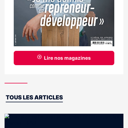
Lire nos magazines
Dernières
TOUS LES ARTICLES
actus