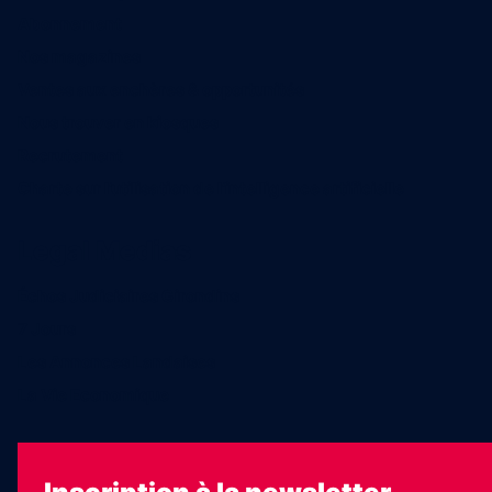
Abonnement
Nos magazines
Ventes aux enchères & opportunités
Nous trouver en kiosques
Recrutement
Charte sur l’utilisation de l’intelligence artificielle
Legal Medias
Échos Judiciaires Girondins
7 Jours
Les Annonces Landaises
La Vie Economique