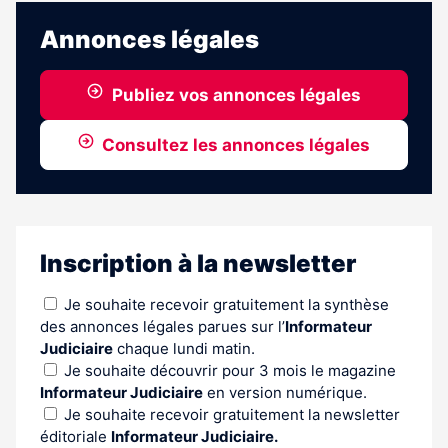
est
réservé
Annonces légales
aux
abonnés
Publiez vos annonces légales
Consultez les annonces légales
Inscription à la newsletter
Je souhaite recevoir gratuitement la synthèse
des annonces légales parues sur l’
Informateur
Judiciaire
chaque lundi matin.
Je souhaite découvrir pour 3 mois le magazine
Informateur Judiciaire
en version numérique.
Je souhaite recevoir gratuitement la newsletter
éditoriale
Informateur Judiciaire.