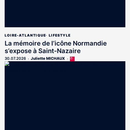
LOIRE-ATLANTIQUE
LIFESTYLE
La mémoire de l’icône Normandie
s’expose à Saint-Nazaire
30.07.2026
Juliette MICHAUX
Cet
article
est
réservé
aux
abonnés