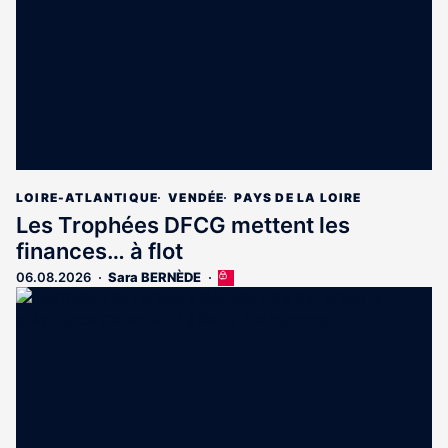
LOIRE-ATLANTIQUE
VENDÉE
PAYS DE LA LOIRE
Les Trophées DFCG mettent les
finances… à flot
06.08.2026
Sara BERNÈDE
Cet
article
est
réservé
aux
abonnés