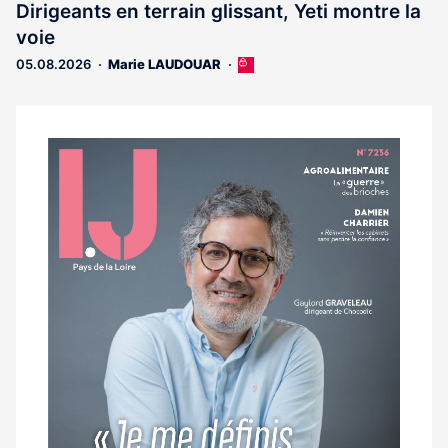
Dirigeants en terrain glissant, Yeti montre la
voie
05.08.2026
Marie LAUDOUAR
Cet
article
est
réservé
aux
Notre
abonnés
dernier
magazine