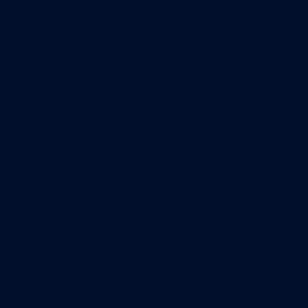
A propos
Qui sommes-nous
Contact
Annonces légales
Abonnement
Nos magazines
Ventes aux enchères & opportunités
Nous trouver en kiosques
Recrutement
Charte sur l’utilisation de l’intelligence artificielle
Legal Medias