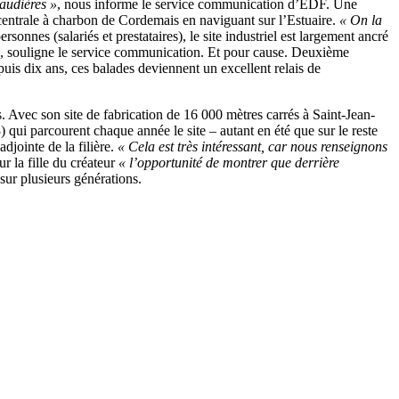
audières »
, nous informe le service communication d’EDF. Une
a centrale à charbon de Cordemais en naviguant sur l’Estuaire.
« On la
sonnes (salariés et prestataires), le site industriel est largement ancré
, souligne le service communication. Et pour cause. Deuxième
is dix ans, ces balades deviennent un excellent relais de
Avec son site de fabrication de 16 000 mètres carrés à Saint-Jean-
 qui parcourent chaque année le site – autant en été que sur le reste
djointe de la filière.
« Cela est très intéressant, car nous renseignons
r la fille du créateur
« l’opportunité de montrer que derrière
sur plusieurs générations.