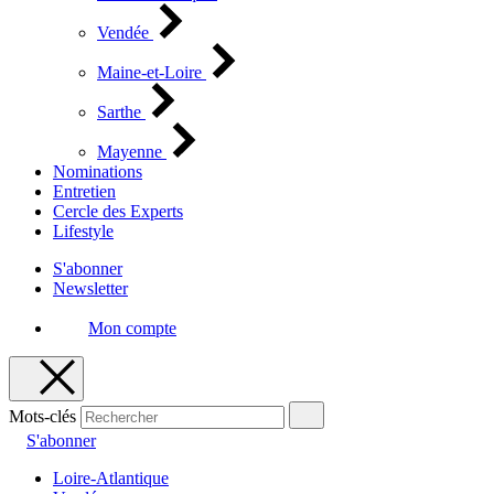
Vendée
Maine-et-Loire
Sarthe
Mayenne
Nominations
Entretien
Cercle des Experts
Lifestyle
S'abonner
Newsletter
Mon compte
Mots-clés
S'abonner
Loire-Atlantique