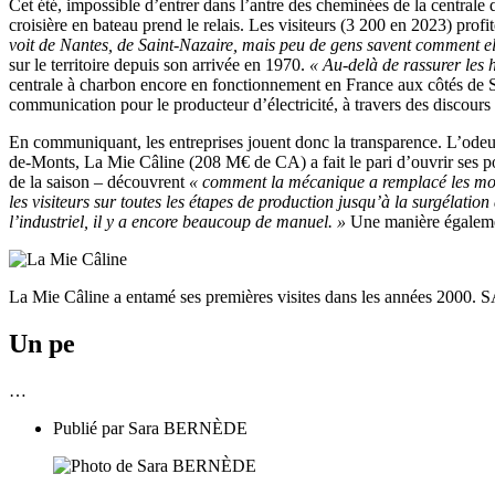
Cet été, impossible d’entrer dans l’antre des cheminées de la central
croisière en bateau prend le relais. Les visiteurs (3 200 en 2023) prof
voit de Nantes, de Saint-Nazaire, mais peu de gens savent comment el
sur le territoire depuis son arrivée en 1970.
« Au-delà de rassurer les h
centrale à charbon encore en fonctionnement en France aux côtés de Sa
communication pour le producteur d’électricité, à travers des discours
En communiquant, les entreprises jouent donc la transparence. L’odeu
de-Monts, La Mie Câline (208 M€ de CA) a fait le pari d’ouvrir ses por
de la saison – découvrent
« comment la mécanique a remplacé les m
les visiteurs sur toutes les étapes de production jusqu’à la surgélatio
l’industriel, il y a encore beaucoup de manuel. »
Une manière égalem
La Mie Câline a entamé ses premières visites dans les années 200
Un pe
…
Publié par
Sara BERNÈDE