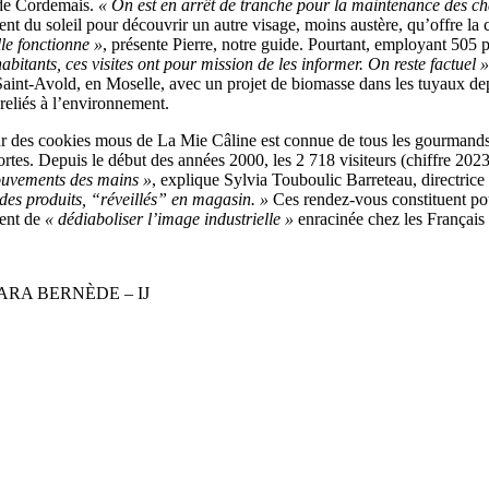
e de Cordemais.
« On est en arrêt de tranche pour la maintenance des ch
itent du soleil pour découvrir un autre visage, moins austère, qu’offre l
le fonctionne »
, présente Pierre, notre guide. Pourtant, employant 505 per
abitants, ces visites ont pour mission de les informer. On reste factuel »
int-Avold, en Moselle, avec un projet de biomasse dans les tuyaux depu
 reliés à l’environnement.
r des cookies mous de La Mie Câline est connue de tous les gourmands. 
tes. Depuis le début des années 2000, les 2 718 visiteurs (chiffre 2023)
ouvements des mains »
, explique Sylvia Touboulic Barreteau, directrice a
n des produits, “réveillés” en magasin. »
Ces rendez-vous constituent pou
ent de
« dédiaboliser l’image industrielle »
enracinée chez les Français 
0. SARA BERNÈDE – IJ