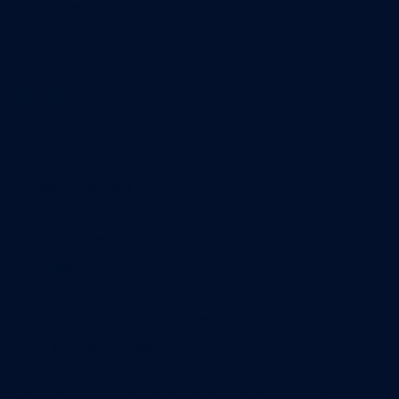
44000 Nantes
02 40 47 00 28
A propos
Qui sommes-nous
Contact
Annonces légales
Abonnement
Nos magazines
Ventes aux enchères & opportunités
Nous trouver en kiosques
Recrutement