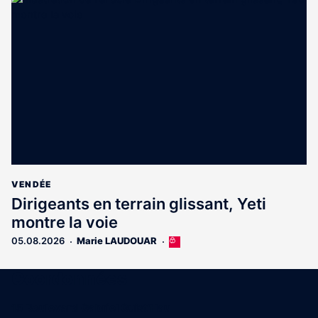
VENDÉE
Dirigeants en terrain glissant, Yeti
montre la voie
05.08.2026
Marie LAUDOUAR
Cet
article
est
Coordonnées
réservé
aux
15 Boulevard Gabriel Guist'Hau
abonnés