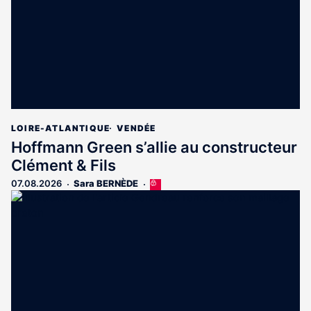
LOIRE-ATLANTIQUE
VENDÉE
Hoffmann Green s’allie au constructeur
Clément & Fils
07.08.2026
Sara BERNÈDE
Cet
article
est
réservé
aux
abonnés