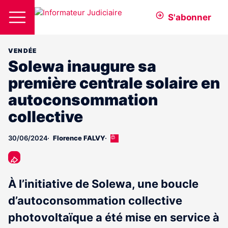
S'abonner
VENDÉE
Solewa inaugure sa
première centrale solaire en
autoconsommation
collective
30/06/2024
Florence FALVY
Cet
article
est
réservé
aux
À l’initiative de Solewa, une boucle
abonnés
d’autoconsommation collective
photovoltaïque a été mise en service à