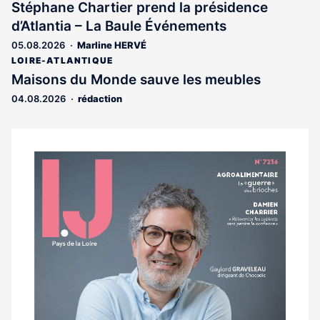
est
Stéphane Chartier prend la présidence
réservé
d’Atlantia – La Baule Événements
aux
abonnés
05.08.2026
Marline HERVÉ
LOIRE-ATLANTIQUE
Maisons du Monde sauve les meubles
04.08.2026
rédaction
Notre
dernier
magazine