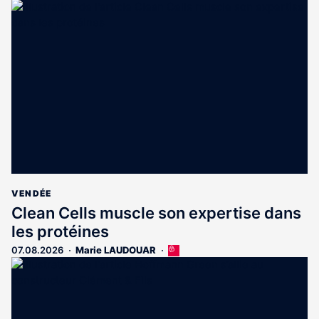
VENDÉE
Clean Cells muscle son expertise dans
les protéines
07.08.2026
Marie LAUDOUAR
Cet
article
est
réservé
aux
abonnés