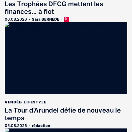
Les Trophées DFCG mettent les
finances… à flot
06.08.2026
Sara BERNÈDE
Cet
article
est
réservé
aux
abonnés
VENDÉE
LIFESTYLE
La Tour d’Arundel défie de nouveau le
temps
05.08.2026
rédaction