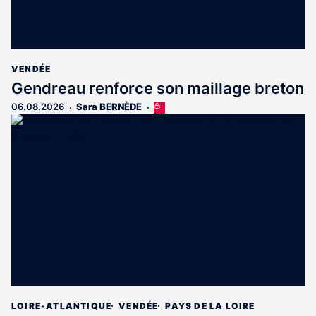
VENDÉE
Gendreau renforce son maillage breton
06.08.2026
Sara BERNÈDE
Cet
article
est
réservé
aux
abonnés
LOIRE-ATLANTIQUE
VENDÉE
PAYS DE LA LOIRE