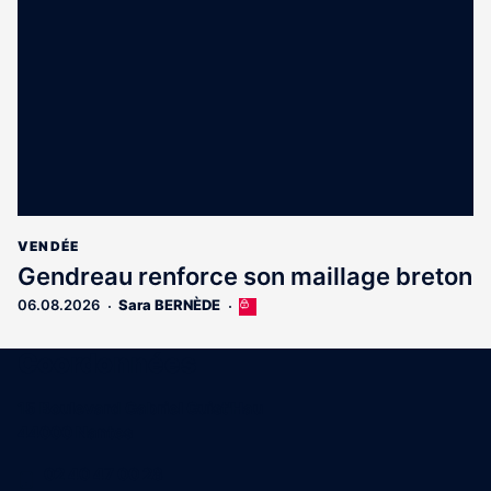
réservé
aux
abonnés
VENDÉE
Gendreau renforce son maillage breton
06.08.2026
Sara BERNÈDE
Cet
article
est
Coordonnées
réservé
aux
15 Boulevard Gabriel Guist'Hau
abonnés
44000 Nantes
02 40 47 00 28