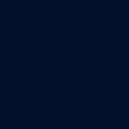
A propos
Qui sommes-nous
Contact
Annonces légales
Abonnement
Nos magazines
Ventes aux enchères & opportunités
Nous trouver en kiosques
Recrutement
Charte sur l’utilisation de l’intelligence artificielle
Legal Medias