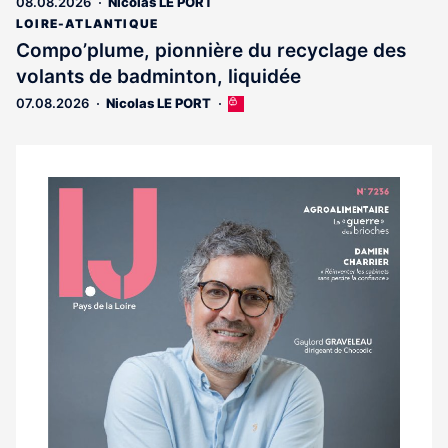
08.08.2026
Nicolas LE PORT
LOIRE-ATLANTIQUE
Compo’plume, pionnière du recyclage des
volants de badminton, liquidée
07.08.2026
Nicolas LE PORT
Cet
article
est
réservé
aux
Notre
abonnés
dernier
magazine