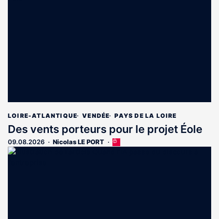
LOIRE-ATLANTIQUE
VENDÉE
PAYS DE LA LOIRE
Des vents porteurs pour le projet Éole
09.08.2026
Nicolas LE PORT
Cet
article
est
réservé
aux
abonnés