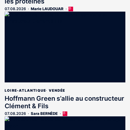
les protéines
07.08.2026
Marie LAUDOUAR
Cet
article
est
réservé
aux
abonnés
LOIRE-ATLANTIQUE
VENDÉE
Hoffmann Green s’allie au constructeur
Clément & Fils
07.08.2026
Sara BERNÈDE
Cet
article
est