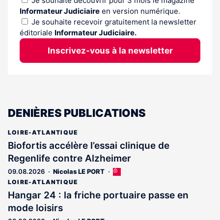
Je souhaite découvrir pour 3 mois le magazine
Informateur Judiciaire
en version numérique.
Je souhaite recevoir gratuitement la newsletter
éditoriale
Informateur Judiciaire.
Inscrivez-vous à la newsletter
DENIÈRES PUBLICATIONS
LOIRE-ATLANTIQUE
Biofortis accélère l’essai clinique de
Regenlife contre Alzheimer
09.08.2026
Nicolas LE PORT
Cet
article
LOIRE-ATLANTIQUE
est
Hangar 24 : la friche portuaire passe en
réservé
mode loisirs
aux
abonnés