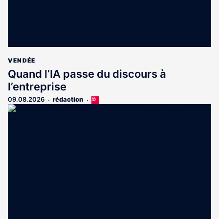
VENDÉE
Quand l’IA passe du discours à
l’entreprise
09.08.2026
rédaction
Cet
article
est
réservé
aux
abonnés