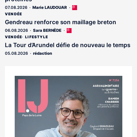
07.08.2026
Marie LAUDOUAR
Cet
article
VENDÉE
est
Gendreau renforce son maillage breton
réservé
06.08.2026
Sara BERNÈDE
Cet
aux
article
abonnés
VENDÉE
LIFESTYLE
est
La Tour d’Arundel défie de nouveau le temps
réservé
05.08.2026
rédaction
aux
abonnés
Notre
dernier
magazine