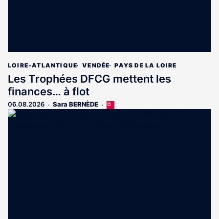
LOIRE-ATLANTIQUE
VENDÉE
PAYS DE LA LOIRE
Les Trophées DFCG mettent les
finances… à flot
06.08.2026
Sara BERNÈDE
Cet
article
est
réservé
aux
abonnés