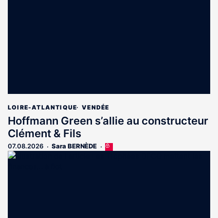
aux
abonnés
LOIRE-ATLANTIQUE
VENDÉE
Hoffmann Green s’allie au constructeur
Clément & Fils
07.08.2026
Sara BERNÈDE
Cet
article
est
réservé
aux
abonnés