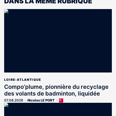
DANS LA MÊME RUBRIQUE
LOIRE-ATLANTIQUE
Compo’plume, pionnière du recyclage
des volants de badminton, liquidée
07.08.2026
Nicolas LE PORT
Cet
article
est
réservé