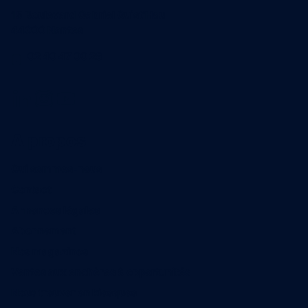
15 Boulevard Gabriel Guist'Hau
44000 Nantes
02 40 47 00 28
A propos
Qui sommes-nous
Contact
Annonces légales
Abonnement
Nos magazines
Ventes aux enchères & opportunités
Nous trouver en kiosques