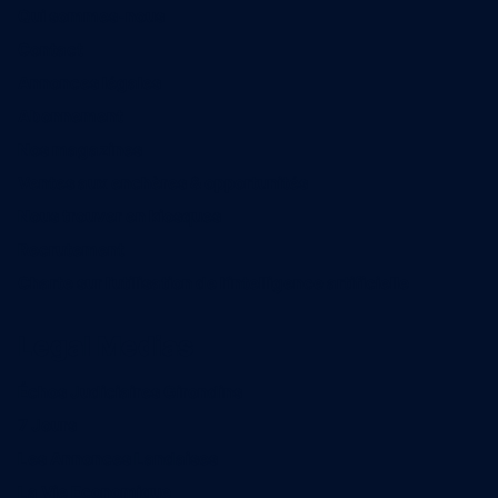
Qui sommes-nous
Contact
Annonces légales
Abonnement
Nos magazines
Ventes aux enchères & opportunités
Nous trouver en kiosques
Recrutement
Charte sur l’utilisation de l’intelligence artificielle
Legal Medias
Échos Judiciaires Girondins
7 Jours
Les Annonces Landaises
La Vie Economique