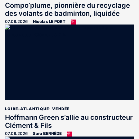
Compo’plume, pionnière du recyclage
des volants de badminton, liquidée
07.08.2026
Nicolas LE PORT
Cet
article
est
réservé
aux
abonnés
LOIRE-ATLANTIQUE
VENDÉE
Hoffmann Green s’allie au constructeur
Clément & Fils
07.08.2026
Sara BERNÈDE
Cet