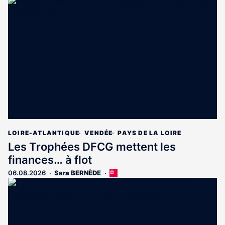
article
est
réservé
aux
abonnés
LOIRE-ATLANTIQUE
VENDÉE
PAYS DE LA LOIRE
Les Trophées DFCG mettent les
finances… à flot
06.08.2026
Sara BERNÈDE
Cet
article
est
réservé
aux
abonnés