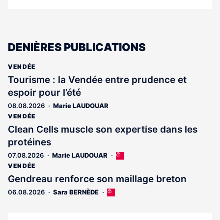
DENIÈRES PUBLICATIONS
VENDÉE
Tourisme : la Vendée entre prudence et
espoir pour l’été
08.08.2026
Marie LAUDOUAR
VENDÉE
Clean Cells muscle son expertise dans les
protéines
07.08.2026
Marie LAUDOUAR
Cet
article
VENDÉE
est
Gendreau renforce son maillage breton
réservé
06.08.2026
Sara BERNÈDE
Cet
aux
article
abonnés
est